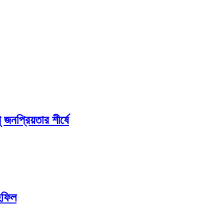
 জনপ্রিয়তার শীর্ষে
হফিল