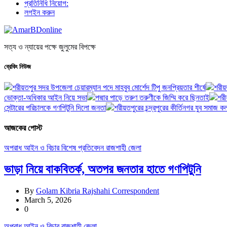
প্রতিনিধি নিয়োগ:
লগইন করুন
সত্য ও ন্যায়ের পক্ষে জুলুমের বিপক্ষে
ব্রেকিং নিউজ
শরীয়তপুর সদর উপজেলা চেয়ারম্যান পদে মাহবুব মোর্শেদ টিপু জনপ্রিয়তার শীর্ষে
শরীয়
ভোক্তা-অধিকার আইন নিয়ে সভা
পদ্মার পাড়ে তরুণ তরুণীকে জিম্মি করে ছিনতাই
শরী
সেন্টারের পরিচালকে গণপিটুনি দিলো জনতা
শরীয়তপুরের চন্দ্রপুরের কীর্তিনগর যুব সমাজ
আজকের পোস্ট
অপরাধ
আইন ও বিচার
বিশেষ প্রতিবেদন
রাজশাহী জেলা
ভাড়া নিয়ে বাকবিতর্ক, অতপর জনতার হাতে গণপিটুনি
By
Golam Kibria Rajshahi Correspondent
March 5, 2026
0
অপরাধ
আইন ও বিচার
রাজশাহী জেলা