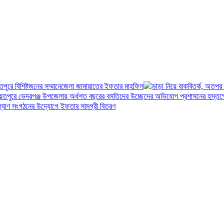
তপুরে বিশিষ্টজনের সম্মানেজেলা জামায়াতের ইফতার মাহফিল
ভাড়া নিয়ে বাকবিতর্ক, অতপ
য়তপুরে ভেদরগঞ্জ উপজেলায় অর্ধশত বছরের বসতিদের উচ্ছেদের অভিযোগ প্রশাসনের হস্তক্
 কল্যাণ সংগঠনের উদ্যোগে ইফতার সামগ্রী বিতরণ