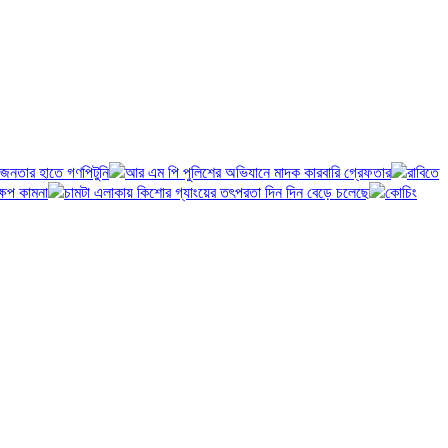
র জনতার হাতে গণপিটুনি
আর এম পি পুলিশের অভিযানে মাদক কারবারি গ্রেফতার
রাবিতে
ষেপ কামনা
চামটা এলাকায় কিশোর গ্যাংয়ের তৎপরতা দিন দিন বেড়ে চলেছে
কোচিং