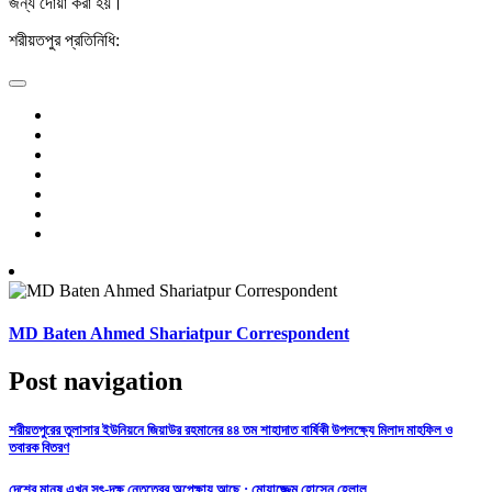
জন্য দোয়া করা হয়।
শরীয়তপুর প্রতিনিধি:
MD Baten Ahmed Shariatpur Correspondent
Post navigation
শরীয়তপুরের তুলাসার ইউনিয়নে জিয়াউর রহমানের ৪৪ তম শাহাদাত বার্ষিকী উপলক্ষ্যে মিলাদ মাহফিল ও
তবারক বিতরণ
দেশের মানুষ এখন সৎ-দক্ষ নেতৃত্বের অপেক্ষায় আছে : মোয়াজ্জেম হোসেন হেলাল