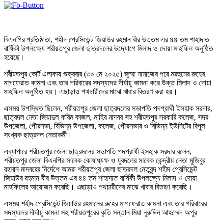
বিএনপির প্রতিষ্ঠাতা, শহীদ প্রেসিডেন্ট জিয়াউর রহমান বীর উত্তম এর ৪৪ তম শাহাদাত
বার্ষিকী উপলক্ষ্যে শরীয়তপুর জেলা ছাত্রদলের উদ্যোগে মিলাদ ও দোয়া মাহফিল অনুষ্ঠিত
হয়েছে।
শরীয়তপুর কোর্ট এলাকায় শুক্রবার (৩০ মে ২০২৫) জুম্মা নামাজের পরে মরহুমের রুহের
মাগফেরাত কামনা এবং তার পরিবারের সদস্যদের দীর্ঘায়ু কামনা করে উক্ত মিলাদ ও দোয়া
মাহফিল অনুষ্ঠিত হয়। এছাড়াও পথচারীদের মাঝে খাবার বিতরণ করা হয়।
এসময় উপস্থিত ছিলেন, শরীয়তপুর জেলা ছাত্রদলের সভাপতি পদপ্রার্থী ইসহাক সরদার,
ছাত্রদল নেতা জিয়াদুল করিম কাজল, মাহির মাদবর সহ শরীয়তপুর সরকারি কলেজ, সদর
উপজেলা, পৌরসভা, বিভিন্ন উপজেলা, কলেজ, পৌরসভার ও বিভিন্ন ইউনিটের বিপুল
সংখ্যক ছাত্রদল নেতাকর্মী।
এব্যাপারে শরীয়তপুর জেলা ছাত্রদলের সভাপতি পদপ্রার্থী ইসহাক সরদার বলেন,
শরীয়তপুর জেলা বিএনপির সাবেক কোষাধ্যক্ষ ও যুবদলের সাবেক কেন্দ্রীয় নেতা মুজিবুর
রহমান মাদবরের নির্দেশে আমরা শরীয়তপুর জেলা ছাত্রদল নেতৃবৃন্দ শহীদ প্রেসিডেন্ট
জিয়াউর রহমান বীর উত্তম এর ৪৪ তম শাহাদাত বার্ষিকী উপলক্ষ্যে মিলাদ ও দোয়া
মাহফিলের আয়োজন করেছি। এছাড়াও পথচারীদের মাঝে খাবার বিতরণ করেছি।
এসময় শহীদ প্রেসিডেন্ট জিয়াউর রহমানের রুহের মাগফেরাত কামনা এবং তার পরিবারের
সদস্যদের দীর্ঘায়ু কামনা সহ শরীয়তপুরের কৃতি সন্তান মিয়া নুরুদ্দিন আহম্মেদ অপুর