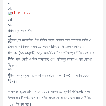
শরীয়তপুর প্রতিনিধি
শরীয়তপুরে আলোচিত শিশু নিবিড় হত্যা মামলার রায়ে দুজনকে ফাঁসি ও
একজনকে বিভিন্ন ধারায় ১০ বছর কারাদণ্ড দিয়েছেন আদালত।
মঙ্গলবার (১৩ জানুয়ারি) দুপুর আড়াইটার দিকে শরীয়তপুর সিনিয়র জেলা ও
দায়রা জজ (নারী ও শিশু আদালত) শেখ হাফিজুর রহমান এ রায় ঘোষণা
করেন।
মৃত্যুদণ্ডপ্রাপ্তরা হলেন শাকিল হোসেন গাজী (১৯) ও সিয়াম হোসেন
(২০)।
আদালত সূত্রে জানা গেছে, ২০২৩ সালের ৩১ জুলাই শরীয়তপুর সদর
উপজেলার খিলগাঁও এলাকার মনির খানের ছেলে হৃদয় খান ওরফে নিবিড়
(১১) নিখোঁজ হয়।