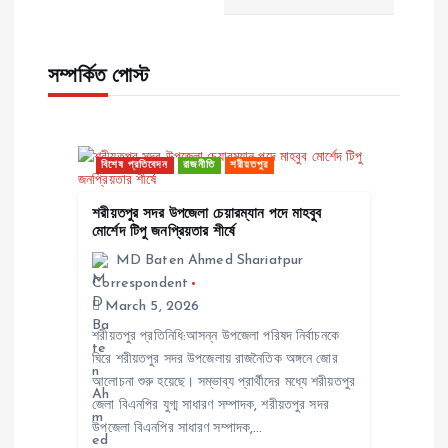
n
a
সম্পর্কিত পোস্ট
v
বিশেষ প্রতিবেদন
রাজনীতি
শরীয়তপুর
i
শরীয়তপুর সদর উপজেলা চেয়ারম্যান পদে মাহবুব
g
মোর্শেদ টিপু জনপ্রিয়তার শীর্ষে
MD Baten Ahmed Shariatpur
a
Correspondent
March 5, 2026
t
শরীয়তপুর প্রতিনিধি:আসন্ন উপজেলা পরিষদ নির্বাচনকে
ঘিরে শরীয়তপুর সদর উপজেলায় রাজনৈতিক অঙ্গনে জোর
i
আলোচনা শুরু হয়েছে। সম্ভাব্য প্রার্থীদের মধ্যে শরীয়তপুর
জেলা বিএনপির যুগ্ম সাধারণ সম্পাদক, শরীয়তপুর সদর
o
উপজেলা বিএনপির সাধারণ সম্পাদক,…