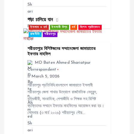
n
পড়া চালিয়ে যান
ইসলাম ও ধর্ম
ইসলামী বিশ্ব
ধর্ম
বিশেষ প্রতিবেদন
রাজনীতি
শরীয়তপুর
শরীয়তপুরে বিশিষ্টজনের সম্মানেজেলা জামায়াতের
ইফতার মাহফিল
MD Baten Ahmed Shariatpur
Correspondent
March 5, 2026
শরীয়তপুর প্রতিনিধি:বাংলাদেশ জামায়াতে ইসলামী
শরীয়তপুর জেলা শাখার উদ্যোগে রাজনৈতিক নেতৃবৃন্দ,
বুদ্ধিজীবী, সাংবাদিক, পেশাজীবি ও শিক্ষক সহ বিশিষ্ট
ব্যক্তিদের সম্মানে ইফতার মাহফিলের আয়োজন করা হয়।
সোমবার (৩ মার্চ ২০২৬) শরীয়তপুর পৌর…