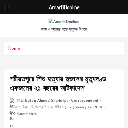
AmarBDonline
S
k
সত্য ও ন্যায়ের পক্ষে জুলুমের বিপক্ষে
i
p
t
Home
o
c
o
n
t
শরীয়তপুরে শিশু হত্যায় দুজনের মৃত্যুদণ্ড
e
একজনের ২১ বছরের আটকাদেশ
n
t
MD Baten Ahmed Shariatpur Correspondent
আইন ও বিচার
,
বিশেষ প্রতিবেদন
,
শরীয়তপুর
January 14, 2026
0 Comments