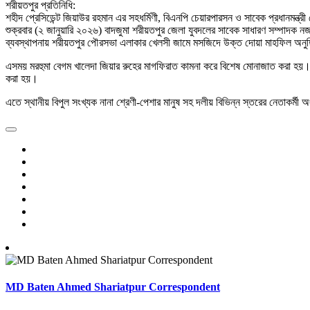
শরীয়তপুর প্রতিনিধি:
শহীদ প্রেসিডেন্ট জিয়াউর রহমান এর সহধর্মিণী, বিএনপি চেয়ারপারসন ও সাবেক প্রধানমন্ত
শুক্রবার (২ জানুয়ারি ২০২৬) বাদজুমা শরীয়তপুর জেলা যুবদলের সাবেক সাধারণ সম্পাদক নজরু
ব্যবস্থাপনায় শরীয়তপুর পৌরসভা এলাকার খেলসী জামে মসজিদে উক্ত দোয়া মাহফিল অনুষ
এসময় মরহুমা বেগম খালেদা জিয়ার রুহের মাগফিরাত কামনা করে বিশেষ মোনাজাত করা হয়। 
করা হয়।
এতে স্থানীয় বিপুল সংখ্যক নানা শ্রেণী-পেশার মানুষ সহ দলীয় বিভিন্ন স্তরের নেতাকর্ম
MD Baten Ahmed Shariatpur Correspondent