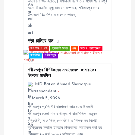
o
আলোচনা শুরু হয়েছে। সম্ভাব্য প্রার্থীদের মধ্যে শরীয়তপুর
জেলা বিএনপির যুগ্ম সাধারণ সম্পাদক, শরীয়তপুর সদর
n
উপজেলা বিএনপির সাধারণ সম্পাদক,…
পড়া চালিয়ে যান
ইসলাম ও ধর্ম
ইসলামী বিশ্ব
ধর্ম
বিশেষ প্রতিবেদন
রাজনীতি
শরীয়তপুর
শরীয়তপুরে বিশিষ্টজনের সম্মানেজেলা জামায়াতের
ইফতার মাহফিল
MD Baten Ahmed Shariatpur
Correspondent
March 5, 2026
শরীয়তপুর প্রতিনিধি:বাংলাদেশ জামায়াতে ইসলামী
শরীয়তপুর জেলা শাখার উদ্যোগে রাজনৈতিক নেতৃবৃন্দ,
বুদ্ধিজীবী, সাংবাদিক, পেশাজীবি ও শিক্ষক সহ বিশিষ্ট
ব্যক্তিদের সম্মানে ইফতার মাহফিলের আয়োজন করা হয়।
সোমবার (৩ মার্চ ২০২৬) শরীয়তপুর পৌর…