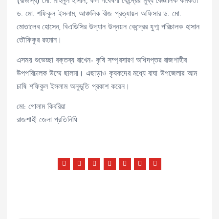
(রাজস্ব) মো. মহিনুল হাসান, ফল গবেষণা কেন্দ্রের মুখ্য বৈজ্ঞানিক কর্মকর্তা
ড. মো. শফিকুল ইসলাম, আঞ্চলিক বীজ প্রত্যায়ন অফিসার ড. মো.
মোতালেব হোসেন, বিএডিসির উদ্যান উন্নয়ন কেন্দ্রের যুগ্ম পরিচালক হাসান
তৌফিকুর রহমান।
এসময় শুভেচ্ছা বক্তব্য রাখেন- কৃষি সম্প্রসারণ অধিদপ্তর রাজশাহীর
উপপরিচালক উম্মে ছালমা। এছাড়াও কৃষকদের মধ্যে বাঘা উপজেলার আম
চাষি শফিকুল ইসলাম অনুভূতি প্রকাশ করেন।
মো: গোলাম কিবরিয়া
রাজশাহী জেলা প্রতিনিধি