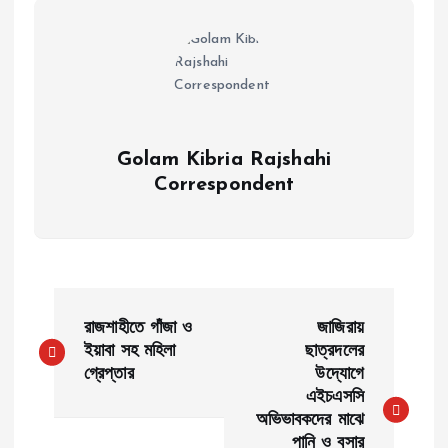
Golam Kibria Rajshahi
Correspondent
P
রাজশাহীতে গাঁজা ও
জাজিরায়
o
ইয়াবা সহ মহিলা
ছাত্রদলের
গ্রেপ্তার
উদ্যোগে
এইচএসসি
s
অভিভাবকদের মাঝে
পানি ও বসার