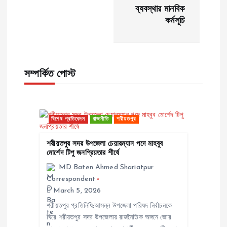
t
ব্যবস্থার মানবিক
কর্মসূচি
n
a
সম্পর্কিত পোস্ট
v
i
বিশেষ প্রতিবেদন
রাজনীতি
শরীয়তপুর
g
শরীয়তপুর সদর উপজেলা চেয়ারম্যান পদে মাহবুব
a
মোর্শেদ টিপু জনপ্রিয়তার শীর্ষে
MD Baten Ahmed Shariatpur
t
Correspondent
March 5, 2026
i
শরীয়তপুর প্রতিনিধি:আসন্ন উপজেলা পরিষদ নির্বাচনকে
ঘিরে শরীয়তপুর সদর উপজেলায় রাজনৈতিক অঙ্গনে জোর