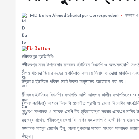
MD Baten Ahmed Shariatpur Correspondent
ইসলাম ও ধ
শরীয়তপুর প্রতিনিধি:
শরীয়তপুর সদর উপজেলার রুদ্রকর ইউনিয়ন বিএনপি ও অঙ্গ-সহযোগী সংগঠনের
বেগম খালেদা জিয়ার রুহের মাগফিরাত কামনায় মিলাদ ও দোয়া মাহফিল এবং
রুদ্রকর ইউনিয়ন পরিষদ মাঠে উক্ত অনুষ্ঠানের আয়োজন করা হয়।
রুদ্রকর ইউনিয়ন বিএনপির সভাপতি আলী আজগর কাজীর সভাপতিত্বে ও যুবদল
(পালং-জাজিরা) আসনে বিএনপি মনোনীত প্রার্থী ও জেলা বিএনপির সাংগ
সাধারণ সম্পাদক ও সাবেক এমপি বীর মুক্তিযোদ্ধা সরদার একেএম নাসির উদ
বক্তব্য রাখেন, শরীয়তপুর জেলা বিএনপির সহ-সভাপতি হাজী বিএম হারুন
সম্পাদক মাহবুব মোর্শেদ টিপু, জেলা যুবদলের সাবেক সাধারণ সম্পাদক জামাল
প্রমূখ।