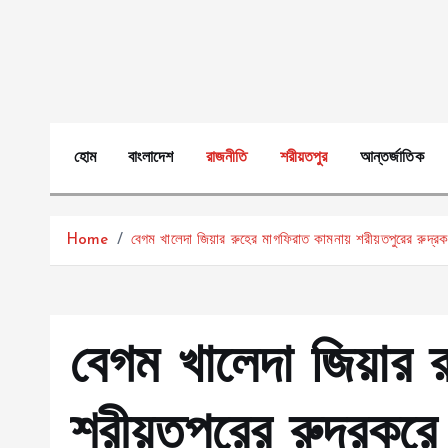
S
k
i
p
t
o
হোম
বাংলাদেশ
রাজনীতি
শরীয়তপুর
আন্তর্জাতিক
c
o
n
Home
বেগম খালেদা জিয়ার রুহের মাগফিরাত কামনায় শরীয়তপুরের রুদ্র
t
e
n
t
বেগম খালেদা জিয়ার 
শরীয়তপুরের রুদ্রকর