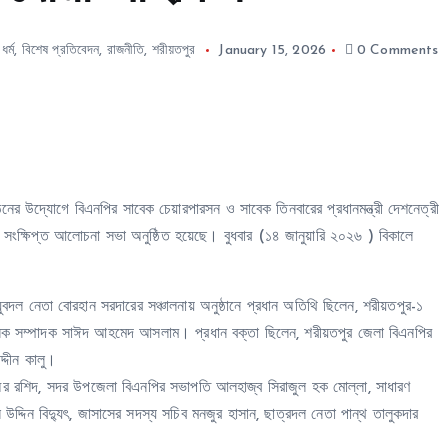
র্ম
,
বিশেষ প্রতিবেদন
,
রাজনীতি
,
শরীয়তপুর
January 15, 2026
0 Comments
 উদ্যোগে বিএনপির সাবেক চেয়ারপারসন ও সাবেক তিনবারের প্রধানমন্ত্রী দেশনেত্রী
 সংক্ষিপ্ত আলোচনা সভা অনুষ্ঠিত হয়েছে। বুধবার (১৪ জানুয়ারি ২০২৬ ) বিকালে
 নেতা বোরহান সরদারের সঞ্চালনায় অনুষ্ঠানে প্রধান অতিথি ছিলেন, শরীয়তপুর-১
ঠনিক সম্পাদক সাঈদ আহমেদ আসলাম। প্রধান বক্তা ছিলেন, শরীয়তপুর জেলা বিএনপির
্দীন কালু।
 অর রশিদ, সদর উপজেলা বিএনপির সভাপতি আলহাজ্ব সিরাজুল হক মোল্লা, সাধারণ
 উদ্দিন বিদ্যুৎ, জাসাসের সদস্য সচিব মনজুর হাসান, ছাত্রদল নেতা পান্থ তালুকদার