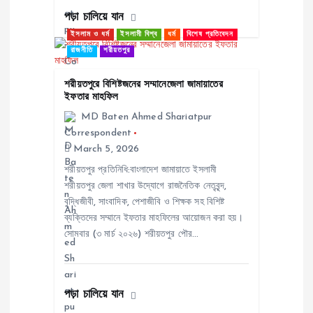
n
পড়া চালিয়ে যান
ইসলাম ও ধর্ম
ইসলামী বিশ্ব
ধর্ম
বিশেষ প্রতিবেদন
রাজনীতি
শরীয়তপুর
শরীয়তপুরে বিশিষ্টজনের সম্মানেজেলা জামায়াতের
ইফতার মাহফিল
MD Baten Ahmed Shariatpur
Correspondent
March 5, 2026
শরীয়তপুর প্রতিনিধি:বাংলাদেশ জামায়াতে ইসলামী
শরীয়তপুর জেলা শাখার উদ্যোগে রাজনৈতিক নেতৃবৃন্দ,
বুদ্ধিজীবী, সাংবাদিক, পেশাজীবি ও শিক্ষক সহ বিশিষ্ট
ব্যক্তিদের সম্মানে ইফতার মাহফিলের আয়োজন করা হয়।
সোমবার (৩ মার্চ ২০২৬) শরীয়তপুর পৌর…
পড়া চালিয়ে যান