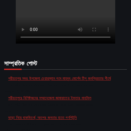
সাম্প্রতিক পোস্ট
শরীয়তপুর সদর উপজেলা চেয়ারম্যান পদে মাহবুব মোর্শেদ টিপু জনপ্রিয়তার শীর্ষে
by MD Baten Ahmed Shariatpur Correspondent
March 5, 2026
শরীয়তপুরে বিশিষ্টজনের সম্মানেজেলা জামায়াতের ইফতার মাহফিল
by MD Baten Ahmed Shariatpur Correspondent
March 5, 2026
ভাড়া নিয়ে বাকবিতর্ক, অতপর জনতার হাতে গণপিটুনি
by Golam Kibria Rajshahi Correspondent
March 5, 2026