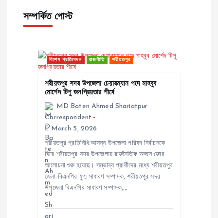
n
সম্পর্কিত পোস্ট
a
v
বিশেষ প্রতিবেদন
রাজনীতি
শরীয়তপুর
i
শরীয়তপুর সদর উপজেলা চেয়ারম্যান পদে মাহবুব
মোর্শেদ টিপু জনপ্রিয়তার শীর্ষে
g
MD Baten Ahmed Shariatpur
Correspondent
a
March 5, 2026
শরীয়তপুর প্রতিনিধি:আসন্ন উপজেলা পরিষদ নির্বাচনকে
t
ঘিরে শরীয়তপুর সদর উপজেলায় রাজনৈতিক অঙ্গনে জোর
আলোচনা শুরু হয়েছে। সম্ভাব্য প্রার্থীদের মধ্যে শরীয়তপুর
i
জেলা বিএনপির যুগ্ম সাধারণ সম্পাদক, শরীয়তপুর সদর
উপজেলা বিএনপির সাধারণ সম্পাদক,…
o