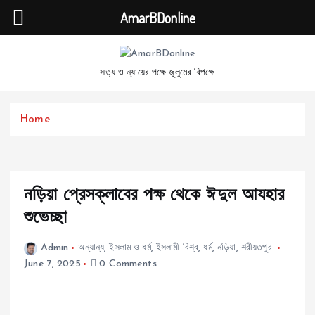
AmarBDonline
S
k
সত্য ও ন্যায়ের পক্ষে জুলুমের বিপক্ষে
i
p
t
Home
o
c
o
n
t
নড়িয়া প্রেসক্লাবের পক্ষ থেকে ঈদুল আযহার
e
শুভেচ্ছা
n
t
Admin
অন্যান্য
,
ইসলাম ও ধর্ম
,
ইসলামী বিশ্ব
,
ধর্ম
,
নড়িয়া
,
শরীয়তপুর
June 7, 2025
0 Comments