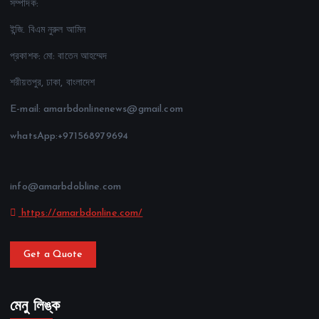
সম্পাদক:
ইন্জি. বিএম নুরুল আমিন
প্রকাশক: মো: বাতেন আহম্মেদ
শরীয়তপুর, ঢাকা, বাংলাদেশ
E-mail: amarbdonlinenews@gmail.com
whatsApp:+971568979694
info@amarbdobline.com
https://amarbdonline.com/
Get a Quote
মেনু লিঙ্ক