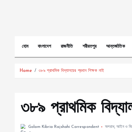
S
k
i
p
t
o
হোম
বাংলাদেশ
রাজনীতি
শরীয়তপুর
আন্তর্জাতিক
c
o
n
Home
৩৮৯ প্রাথমিক বিদ্যালয়ের প্রধান শিক্ষক নাই
t
e
n
t
৩৮৯ প্রাথমিক বিদ্যা
Golam Kibria Rajshahi Correspondent
অপরাধ
,
আইন ও বি