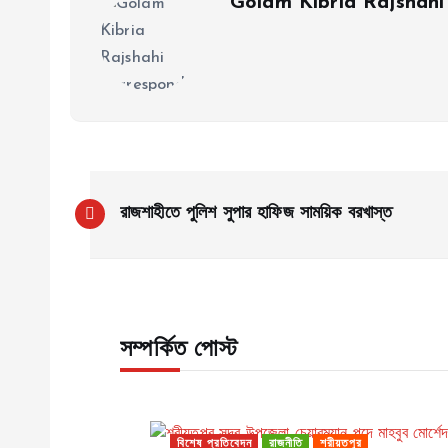
Golam Kibria Rajshahi
P
রাজশাহীতে পুলিশ সুপার হাফিজ সাময়িক বরখাস্ত
o
s
সম্পর্কিত পোস্ট
t
n
বিশেষ প্রতিবেদন
রাজনীতি
শরীয়তপুর