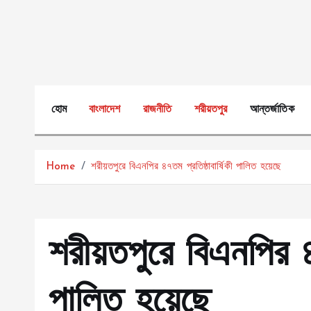
S
k
i
p
t
o
হোম
বাংলাদেশ
রাজনীতি
শরীয়তপুর
আন্তর্জাতিক
c
o
n
Home
শরীয়তপুরে বিএনপির ৪৭তম প্রতিষ্ঠাবার্ষিকী পালিত হয়েছে
t
e
n
t
শরীয়তপুরে বিএনপির ৪৭
পালিত হয়েছে