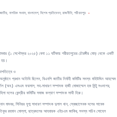
জাতীয়
,
নাগরিক সংবাদ
,
বাংলাদেশ
,
বিশেষ প্রতিবেদন
,
রাজনীতি
,
শরীয়তপুর
োমবার (১ সেপ্টেম্বর ২০২৫) বেলা ১১ ঘটিকায় শরীয়তপুরের চৌরঙ্গীর মোড় থেকে একটি
িত হয়।
াপতিত্বে ও
নুষ্ঠানে প্রধান অতিথি ছিলেন, বিএনপি জাতীয় নির্বাহী কমিটির সদস্য মহিউদ্দিন আহম্মেদ
র্ণেল (অব.) এসএম ফয়সাল, সহ-সাধারণ সম্পাদক হাজী মোজাম্মেল হক মিন্টু সওদাগর,
, মহিলা দলের কেন্দ্রীয় কমিটির সমাজ কল্যাণ সম্পাদক সাথী হিরু।
নান মাদবর, সিনিয়র যুগ্ম সাধারণ সম্পাদক দুলাল খান, স্বেচ্ছাসেবক দলের সাবেক
ক আতিকুর রহমান মোল্লা, ছাত্রদলের আহবায়ক এইচএম জাকির, সদস্য সচিব সোহেল