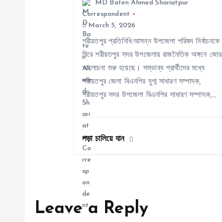
MD Baten Ahmed Shariatpur
i
Correspondent
March 5, 2026
g
শরীয়তপুর প্রতিনিধি:আসন্ন উপজেলা পরিষদ নির্বাচনকে
ঘিরে শরীয়তপুর সদর উপজেলায় রাজনৈতিক অঙ্গনে জোর
আলোচনা শুরু হয়েছে। সম্ভাব্য প্রার্থীদের মধ্যে
a
শরীয়তপুর জেলা বিএনপির যুগ্ম সাধারণ সম্পাদক,
শরীয়তপুর সদর উপজেলা বিএনপির সাধারণ সম্পাদক,…
t
i
পড়া চালিয়ে যান
o
n
Leave a Reply