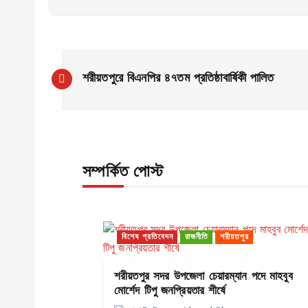
P
শরীয়তপুরে বিএনপির ৪৭তম প্রতিষ্ঠাবার্ষিকী পালিত
o
s
সম্পর্কিত পোস্ট
t
n
বিশেষ প্রতিবেদন
রাজনীতি
শরীয়তপুর
a
শরীয়তপুর সদর উপজেলা চেয়ারম্যান পদে মাহবুব
v
মোর্শেদ টিপু জনপ্রিয়তার শীর্ষে