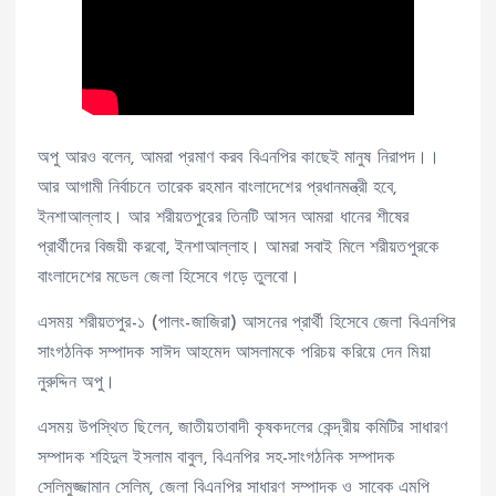
অপু আরও বলেন, আমরা প্রমাণ করব বিএনপির কাছেই মানুষ নিরাপদ।।
আর আগামী নির্বাচনে তারেক রহমান বাংলাদেশের প্রধানমন্ত্রী হবে,
ইনশাআল্লাহ। আর শরীয়তপুরের তিনটি আসন আমরা ধানের শীষের
প্রার্থীদের বিজয়ী করবো, ইনশাআল্লাহ। আমরা সবাই মিলে শরীয়তপুরকে
বাংলাদেশের মডেল জেলা হিসেবে গড়ে তুলবো।
এসময় শরীয়তপুর-১ (পালং-জাজিরা) আসনের প্রার্থী হিসেবে জেলা বিএনপির
সাংগঠনিক সম্পাদক সাঈদ আহমেদ আসলামকে পরিচয় করিয়ে দেন মিয়া
নুরুদ্দিন অপু।
এসময় উপস্থিত ছিলেন, জাতীয়তাবাদী কৃষকদলের কেন্দ্রীয় কমিটির সাধারণ
সম্পাদক শহিদুল ইসলাম বাবুল, বিএনপির সহ-সাংগঠনিক সম্পাদক
সেলিমুজ্জামান সেলিম, জেলা বিএনপির সাধারণ সম্পাদক ও সাবেক এমপি