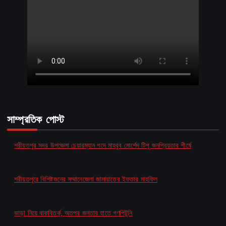
সাম্প্রতিক পোস্ট
শরীয়তপুর সদর উপজেলা চেয়ারম্যান পদে মাহবুব মোর্শেদ টিপু জনপ্রিয়তার শীর্ষে
by MD Baten Ahmed Shariatpur Correspondent
March 5, 2026
শরীয়তপুরে বিশিষ্টজনের সম্মানেজেলা জামায়াতের ইফতার মাহফিল
by MD Baten Ahmed Shariatpur Correspondent
March 5, 2026
ভাড়া নিয়ে বাকবিতর্ক, অতপর জনতার হাতে গণপিটুনি
by Golam Kibria Rajshahi Correspondent