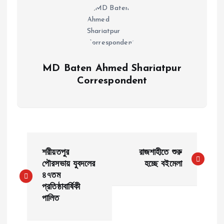
MD Baten Ahmed Shariatpur
Correspondent
P
শরীয়তপুর
রাজশাহীতে শুরু
o
পৌরসভায় যুবদলের
হচ্ছে বইমেলা
৪৭তম
প্রতিষ্ঠাবার্ষিকী
s
পালিত
t