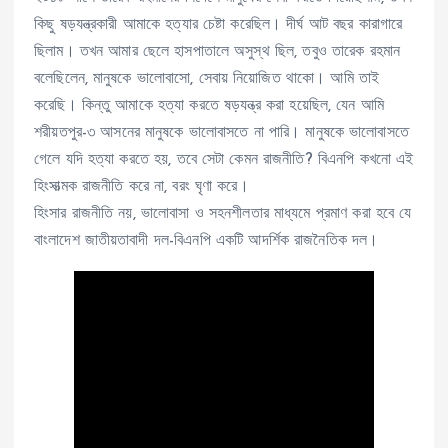
কিছু ষড়যন্ত্রকারী আমাকে হত্যার চেষ্টা করেছিল। দীর্ঘ আট বছর কারাগারে
ছিলাম। তখন আমার ছেলে হাসপাতালে অসুস্থ ছিল, তবুও তারেক রহমান
বলেছিলেন, মানুষকে ভালোবাসো, সেবায় নিয়োজিত থাকো। আমি তাই
করেছি। কিন্তু আমাকে হত্যা করতে ষড়যন্ত্র করা হয়েছিল, যেন আমি
শরীয়তপুর-৩ আসনের মানুষকে ভালোবাসতে না পারি। মানুষকে ভালোবাসতে
গেলে যদি হত্যা করতে হয়, তবে সেটা কেমন রাজনীতি? বিএনপি কখনো এই
হিংসাত্মক রাজনীতি করে না, বরং ঘৃণা করে।
হিংসার রাজনীতি নয়, ভালোবাসা ও সহনশীলতার মাধ্যমে প্রমাণ করা হবে যে
বাংলাদেশ জাতীয়তাবাদী দল-বিএনপি একটি আদর্শিক রাজনৈতিক দল।