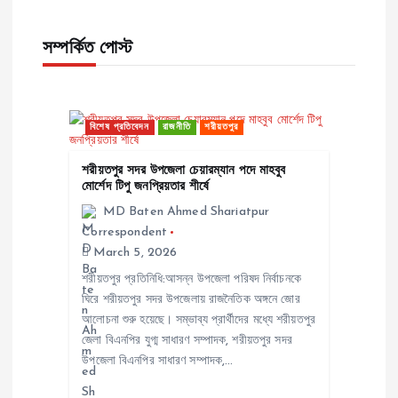
n
সম্পর্কিত পোস্ট
a
v
বিশেষ প্রতিবেদন
রাজনীতি
শরীয়তপুর
i
শরীয়তপুর সদর উপজেলা চেয়ারম্যান পদে মাহবুব
মোর্শেদ টিপু জনপ্রিয়তার শীর্ষে
g
MD Baten Ahmed Shariatpur
Correspondent
a
March 5, 2026
শরীয়তপুর প্রতিনিধি:আসন্ন উপজেলা পরিষদ নির্বাচনকে
t
ঘিরে শরীয়তপুর সদর উপজেলায় রাজনৈতিক অঙ্গনে জোর
আলোচনা শুরু হয়েছে। সম্ভাব্য প্রার্থীদের মধ্যে শরীয়তপুর
i
জেলা বিএনপির যুগ্ম সাধারণ সম্পাদক, শরীয়তপুর সদর
উপজেলা বিএনপির সাধারণ সম্পাদক,…
o