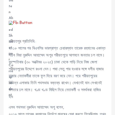
শরীয়তপুর প্রতিনিধি:
২০১৮ সালের পর বিএনপির ভারপ্রাপ্ত চেয়ারম্যান তারেক রহমানের একান্ত
সচিব মিয়া নুরুদ্দিন আহাম্মেদ অপুর শরীয়তপুরে আগমনে জনতার ঢল নামে।
বৃহস্পতিবার (৩০ অক্টোবর ২০২৫) ঢাকা থেকে গাড়ি নিয়ে নিজ জেলা
শরীয়তপুরের উদ্দেশে রওনা দেন। পদ্মা সেতু পার হওয়ার সঙ্গে দলীয় হাজার
হাজার নেতাকর্মীরা তাকে ফুল দিয়ে বরণ করে নেন। পরে শরীয়তপুরের
বিভিন্ন এলাকায় তিনি পথসভায় বক্তব্য রাখেন। যেখানেই যান সেখানেই
জনতার ঢল নামে। খণ্ড খণ্ড মিছিল নিয়ে নেতাকর্মী ও সমর্থকরা হাজির
হন৷
এসব পথসভা নুরুদ্দিন আহাম্মেদ অপু বলেন,
২০১৮ সালে তারেক রহমানের নির্দেশে মানুষের সেবা করতে গিয়েছিলাম, তখন