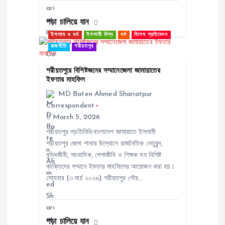
n
পড়া চালিয়ে যান
ইসলাম ও ধর্ম
ইসলামী বিশ্ব
ধর্ম
বিশেষ প্রতিবেদন
রাজনীতি
শরীয়তপুর
শরীয়তপুরে বিশিষ্টজনের সম্মানেজেলা জামায়াতের
ইফতার মাহফিল
MD Baten Ahmed Shariatpur
Correspondent
March 5, 2026
শরীয়তপুর প্রতিনিধি:বাংলাদেশ জামায়াতে ইসলামী
শরীয়তপুর জেলা শাখার উদ্যোগে রাজনৈতিক নেতৃবৃন্দ,
বুদ্ধিজীবী, সাংবাদিক, পেশাজীবি ও শিক্ষক সহ বিশিষ্ট
ব্যক্তিদের সম্মানে ইফতার মাহফিলের আয়োজন করা হয়।
সোমবার (৩ মার্চ ২০২৬) শরীয়তপুর পৌর…
পড়া চালিয়ে যান