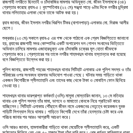
রাজশাহী নগরীতে ছিনতাই ও চাঁদাবাজির মামলায় অভিযুক্ত মো. জীবন ইসলামকে (৩৪)
গ্রেপ্তার করেছে র‌্যাব-৫। বৃহস্পতিবার (২২ মে) সন্ধ্যা সাড়ে ৬টার দিকে নগরীর চন্দ্রিমা
থানার ললিতাহার এলাকা থেকে তাকে আটক করা হয়।
র‌্যাব জানায়, জীবন ইসলাম নগরীর খিরশিন টিকর (বাগানপাড়া) এলাকার মো. দিরাজ আলীর
ছেলে।
শুক্রবার (২৩ মে) সকালে র‌্যাব-৫ এর পক্ষ থেকে পাঠানো এক প্রেস বিজ্ঞপ্তিতে জানানো
হয়, র‌্যাবের রাজশাহী সদর কোম্পানির একটি অপারেশন দল গোপন সংবাদের ভিত্তিতে
অভিযান চালিয়ে মামলার এজাহারভুক্ত এবং চাঁদাবাজি চক্রের মূল হোতা জীবনকে
গ্রেপ্তার করে। গ্রেপ্তারের পর তাকে নগরীর শাহমখদুম থানায় হস্তান্তর করা হয়েছে
বলে বিজ্ঞপ্তিতে উল্লেখ করা হয়।
পুলিশ জানায়, রাজশাহী শহরের শাহমখদুম থানার সিটিহাট এলাকায় এক পুলিশ সদস্য ও তাঁর
পরিবারের ওপর সংঘবদ্ধ হামলার অভিযোগ পাওয়া গেছে। ঘটনার সময় গাড়িতে থাকা
একজন কিশোরীকে শ্লীলতাহানি এবং তাদের কাছ থেকে টাকা ও মোবাইল ফোন ছিনিয়ে
নেওয়া হয়।
শাহমখদুম থানার ভারপ্রাপ্ত কর্মকর্তা (ওসি) মাসুমা মোস্তারিন জানান, ১৩ মে মতিহার
থানার এক পুলিশ সদস্য তাঁর মামা, ভাগনে ও মামাতো বোনকে নিয়ে প্রাইভেট কারে
যাচ্ছিলেন। সিটিহাট এলাকায় পৌঁছালে জীবন নামে একজনের নেতৃত্বে কয়েকজন যুবক
গাড়িটি সিগন্যাল দিয়ে থামায়। গাড়িতে কিশোরী দেখে তাঁরা হেনস্তার চেষ্টা করে এবং
পরিচয় জানার পর আরও আগ্রাসী আচরণ করে।
ওসি আরও জানান, হামলাকারীরা গাড়িতে থাকা মেয়েটিকে শ্লীলতাহানি করে, একটি
মুঠোফোন ছিনিয়ে নেয় এবং ৫০ হাজার টাকা চাঁদা দাবি করে। শেষ পর্যন্ত মানিব্যাগে থাকা