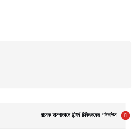
রামেক হাসপাতালে ইন্টার্ন চিকিৎসকের শাটডাউন