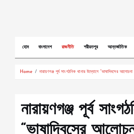
S
k
i
p
t
o
হোম
বাংলাদেশ
রাজনীতি
শরীয়তপুর
আন্তর্জাতিক
c
o
n
Home
নারায়ণগঞ্জ পূর্ব সাংগঠনিক থানার উদ্যোগে “ভাষাদিবসের আলোচনা 
t
e
n
t
নারায়ণগঞ্জ পূর্ব সাং
“ভাষাদিবসের আলোচনা