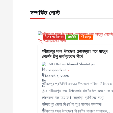
s
সম্পর্কিত পোস্ট
t
n
বিশেষ প্রতিবেদন
রাজনীতি
শরীয়তপুর
a
শরীয়তপুর সদর উপজেলা চেয়ারম্যান পদে মাহবুব
মোর্শেদ টিপু জনপ্রিয়তার শীর্ষে
v
MD Baten Ahmed Shariatpur
Correspondent
March 5, 2026
i
শরীয়তপুর প্রতিনিধি:আসন্ন উপজেলা পরিষদ নির্বাচনকে
g
ঘিরে শরীয়তপুর সদর উপজেলায় রাজনৈতিক অঙ্গনে জোর
আলোচনা শুরু হয়েছে। সম্ভাব্য প্রার্থীদের মধ্যে
শরীয়তপুর জেলা বিএনপির যুগ্ম সাধারণ সম্পাদক,
a
শরীয়তপুর সদর উপজেলা বিএনপির সাধারণ সম্পাদক,…