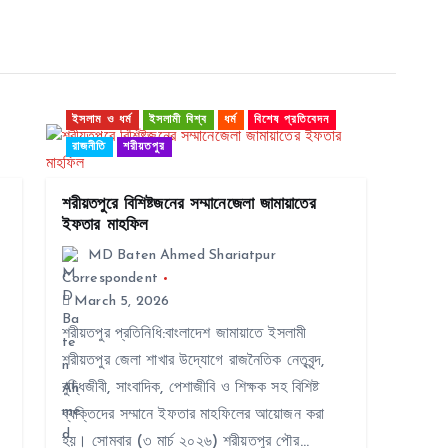
ইসলাম ও ধর্ম
ইসলামী বিশ্ব
ধর্ম
বিশেষ প্রতিবেদন
রাজনীতি
শরীয়তপুর
শরীয়তপুরে বিশিষ্টজনের সম্মানেজেলা জামায়াতের
ইফতার মাহফিল
MD Baten Ahmed Shariatpur
Correspondent
March 5, 2026
শরীয়তপুর প্রতিনিধি:বাংলাদেশ জামায়াতে ইসলামী
শরীয়তপুর জেলা শাখার উদ্যোগে রাজনৈতিক নেতৃবৃন্দ,
বুদ্ধিজীবী, সাংবাদিক, পেশাজীবি ও শিক্ষক সহ বিশিষ্ট
ব্যক্তিদের সম্মানে ইফতার মাহফিলের আয়োজন করা
হয়। সোমবার (৩ মার্চ ২০২৬) শরীয়তপুর পৌর…