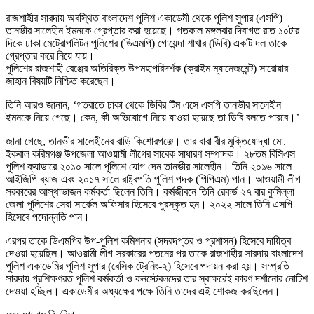
রাজশাহীর সারদায় অবস্থিত বাংলাদেশ পুলিশ একাডেমী থেকে পুলিশ সুপার (এসপি)
তানভীর সালেহীন ইমনকে গ্রেপ্তার করা হয়েছে। গতকাল মঙ্গলবার দিবাগত রাত ১০টার
দিকে ঢাকা মেট্রোপলিটন পুলিশের (ডিএমপি) গোয়েন্দা শাখার (ডিবি) একটি দল তাকে
গ্রেপ্তার করে নিয়ে যায়।
পুলিশের রাজশাহী রেঞ্জের অতিরিক্ত উপমহাপরিদর্শক (ক্রাইম ম্যানেজমেন্ট) সারোয়ার
জাহান বিষয়টি নিশ্চিত করেছেন।
তিনি আরও জানান, ‘গতরাতে ঢাকা থেকে ডিবির টিম এসে এসপি তানভীর সালেহীন
ইমনকে নিয়ে গেছে। কেন, কী অভিযোগে নিয়ে যাওয়া হয়েছে তা ডিবি বলতে পারবে।’
জানা গেছে, তানভীর সালেহীনের বাড়ি কিশোরগঞ্জে। তার বাবা বীর মুক্তিযোদ্ধা মো.
ইকবাল করিমগঞ্জ উপজেলা আওয়ামী লীগের সাবেক সাধারণ সম্পাদক। ২৮তম বিসিএস
পুলিশ ক্যাডারে ২০১০ সালে পুলিশে যোগ দেন তানভীর সালেহীন। তিনি ২০১৬ সালে
আইজিপি ব্যাজ এবং ২০১৭ সালে রাষ্ট্রপতি পুলিশ পদক (পিপিএম) পান। আওয়ামী লীগ
সরকারের আস্থাভাজন কর্মকর্তা ছিলেন তিনি। কর্মজীবনে তিনি রেকর্ড ২৭ বার কুমিল্লা
জেলা পুলিশের সেরা সার্কেল অফিসার হিসেবে পুরস্কৃত হন। ২০২২ সালে তিনি এসপি
হিসেবে পদোন্নতি পান।
এরপর তাকে ডিএমপির উপ-পুলিশ কমিশনার (সদরদপ্তর ও প্রশাসন) হিসেবে দায়িত্ব
দেওয়া হয়েছিল। আওয়ামী লীগ সরকারের পতনের পর তাকে রাজশাহীর সারদায় বাংলাদেশ
পুলিশ একাডেমির পুলিশ সুপার (বেসিক ট্রেনিং-২) হিসেবে পদায়ন করা হয়। সম্প্রতি
সারদায় প্রশিক্ষণরত পুলিশ কর্মকর্তা ও কনস্টেবলদের তার স্বাক্ষরেই কারণ দর্শানোর নোটিশ
দেওয়া হচ্ছিল। একাডেমীর অধ্যক্ষের পক্ষে তিনি তাদের এই শোকজ করছিলেন।