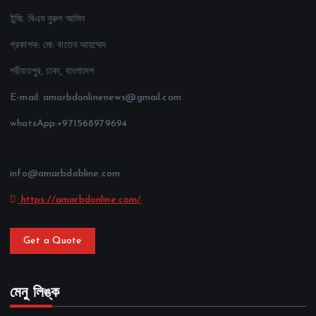
ইন্জি. বিএম নুরুল আমিন
প্রকাশক: মো: বাতেন আহম্মেদ
শরীয়তপুর, ঢাকা, বাংলাদেশ
E-mail: amarbdonlinenews@gmail.com
whatsApp:+971568979694
info@amarbdobline.com
https://amarbdonline.com/
Get a Quote
মেনু লিঙ্ক