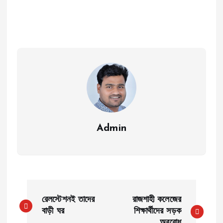
Admin
P
রেলস্টেশনই তাদের
রাজশাহী কলেজের
o
বাড়ী ঘর
শিক্ষার্থীদের সড়ক
অবরোধ