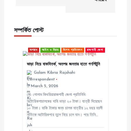
s
t
সম্পর্কিত পোস্ট
n
a
অপরাধ
আইন ও বিচার
বিশেষ প্রতিবেদন
রাজশাহী জেলা
v
ভাড়া নিয়ে বাকবিতর্ক, অতপর জনতার হাতে গণপিটুনি
Golam Kibria Rajshahi
i
Correspondent
March 5, 2026
g
মো: গোলাম কিবরিয়ারাজশাহী জেলা প্রতিনিধি
অটোরিকশাচালকের দাবি ভাড়া ২০ টাকা। যাত্রী দিয়েছেন
a
১০ টাকা। বাকি টাকার জন্য চালক যাত্রীর ১২ বছর বয়সী
নাতিকে অটোরিকশায় তুলে নিয়ে চলে যান। পরে তিনি…
t