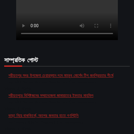
সাম্প্রতিক পোস্ট
শরীয়তপুর সদর উপজেলা চেয়ারম্যান পদে মাহবুব মোর্শেদ টিপু জনপ্রিয়তার শীর্ষে
by MD Baten Ahmed Shariatpur Correspondent
March 5, 2026
শরীয়তপুরে বিশিষ্টজনের সম্মানেজেলা জামায়াতের ইফতার মাহফিল
by MD Baten Ahmed Shariatpur Correspondent
March 5, 2026
ভাড়া নিয়ে বাকবিতর্ক, অতপর জনতার হাতে গণপিটুনি
by Golam Kibria Rajshahi Correspondent
March 5, 2026