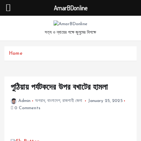
AmarBDonline
S
k
সত্য ও ন্যায়ের পক্ষে জুলুমের বিপক্ষে
i
p
t
Home
o
c
o
n
t
পুঠিয়ায় পর্যটকদের উপর বখাটের হামলা
e
n
Admin
অপরাধ
,
বাংলাদেশ
,
রাজশাহী জেলা
January 25, 2025
t
0 Comments