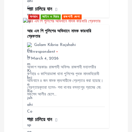
i
পড়া চালিয়ে যান
অপরাধ
আইন ও বিচার
রাজশাহী জেলা
o
আর এম পি পুলিশের অভিযানে মাদক কারবারি
n
গ্রেফতার
Golam Kibria Rajshahi
Correspondent
March 4, 2026
আকাশ সরকারঃ রাজশাহী অফিসঃ রাজশাহী মহানগরীর
কর্ণহার ও কাশিয়াডাঙ্গা থানা পুলিশের পৃথক মাদকবিরোধী
অভিযানে ৪ জন মাদক ব্যবসায়ীকে গ্রেপ্তার করা হয়েছে।
গ্রেপ্তারকৃতরা হলেন- পবা থানার বসন্তপুর গ্রামের মো:
মকসেদ আলীর ছেলে…
পড়া চালিয়ে যান