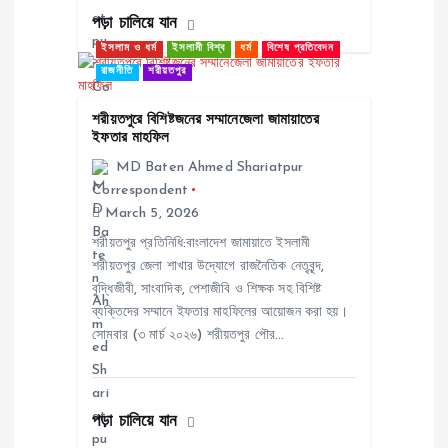
n
পড়া চালিয়ে যান
ইসলাম ও ধর্ম
ইসলামী বিশ্ব
ধর্ম
বিশেষ প্রতিবেদন
রাজনীতি
শরীয়তপুর
শরীয়তপুরে বিশিষ্টজনের সম্মানেজেলা জামায়াতের
ইফতার মাহফিল
MD Baten Ahmed Shariatpur
Correspondent
March 5, 2026
শরীয়তপুর প্রতিনিধি:বাংলাদেশ জামায়াতে ইসলামী
শরীয়তপুর জেলা শাখার উদ্যোগে রাজনৈতিক নেতৃবৃন্দ,
বুদ্ধিজীবী, সাংবাদিক, পেশাজীবি ও শিক্ষক সহ বিশিষ্ট
ব্যক্তিদের সম্মানে ইফতার মাহফিলের আয়োজন করা হয়।
সোমবার (৩ মার্চ ২০২৬) শরীয়তপুর পৌর…
পড়া চালিয়ে যান