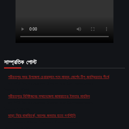
সাম্প্রতিক পোস্ট
শরীয়তপুর সদর উপজেলা চেয়ারম্যান পদে মাহবুব মোর্শেদ টিপু জনপ্রিয়তার শীর্ষে
by MD Baten Ahmed Shariatpur Correspondent
March 5, 2026
শরীয়তপুরে বিশিষ্টজনের সম্মানেজেলা জামায়াতের ইফতার মাহফিল
by MD Baten Ahmed Shariatpur Correspondent
March 5, 2026
ভাড়া নিয়ে বাকবিতর্ক, অতপর জনতার হাতে গণপিটুনি
by Golam Kibria Rajshahi Correspondent
March 5, 2026