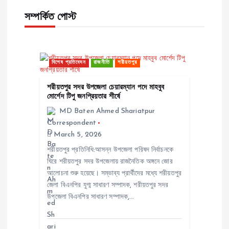
n
সম্পর্কিত পোস্ট
a
v
বিশেষ প্রতিবেদন
রাজনীতি
শরীয়তপুর
শরীয়তপুর সদর উপজেলা চেয়ারম্যান পদে মাহবুব
i
মোর্শেদ টিপু জনপ্রিয়তার শীর্ষে
MD Baten Ahmed Shariatpur
g
Correspondent
March 5, 2026
a
শরীয়তপুর প্রতিনিধি:আসন্ন উপজেলা পরিষদ নির্বাচনকে
ঘিরে শরীয়তপুর সদর উপজেলায় রাজনৈতিক অঙ্গনে জোর
t
আলোচনা শুরু হয়েছে। সম্ভাব্য প্রার্থীদের মধ্যে শরীয়তপুর
জেলা বিএনপির যুগ্ম সাধারণ সম্পাদক, শরীয়তপুর সদর
i
উপজেলা বিএনপির সাধারণ সম্পাদক,…
o