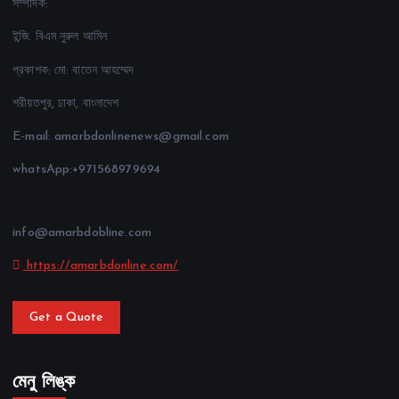
সম্পাদক:
ইন্জি. বিএম নুরুল আমিন
প্রকাশক: মো: বাতেন আহম্মেদ
শরীয়তপুর, ঢাকা, বাংলাদেশ
E-mail: amarbdonlinenews@gmail.com
whatsApp:+971568979694
info@amarbdobline.com
https://amarbdonline.com/
Get a Quote
মেনু লিঙ্ক