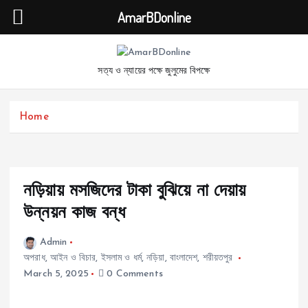
AmarBDonline
S
k
সত্য ও ন্যায়ের পক্ষে জুলুমের বিপক্ষে
i
p
t
Home
o
c
o
n
t
নড়িয়ায় মসজিদের টাকা বুঝিয়ে না দেয়ায়
e
উন্নয়ন কাজ বন্ধ
n
t
Admin
অপরাধ
,
আইন ও বিচার
,
ইসলাম ও ধর্ম
,
নড়িয়া
,
বাংলাদেশ
,
শরীয়তপুর
March 5, 2025
0 Comments