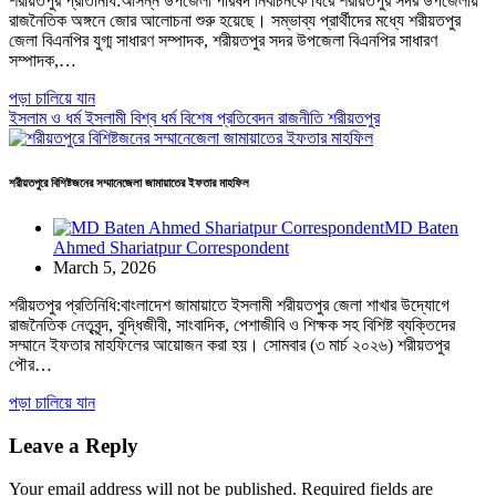
শরীয়তপুর প্রতিনিধি:আসন্ন উপজেলা পরিষদ নির্বাচনকে ঘিরে শরীয়তপুর সদর উপজেলায়
রাজনৈতিক অঙ্গনে জোর আলোচনা শুরু হয়েছে। সম্ভাব্য প্রার্থীদের মধ্যে শরীয়তপুর
জেলা বিএনপির যুগ্ম সাধারণ সম্পাদক, শরীয়তপুর সদর উপজেলা বিএনপির সাধারণ
সম্পাদক,…
পড়া চালিয়ে যান
ইসলাম ও ধর্ম
ইসলামী বিশ্ব
ধর্ম
বিশেষ প্রতিবেদন
রাজনীতি
শরীয়তপুর
শরীয়তপুরে বিশিষ্টজনের সম্মানেজেলা জামায়াতের ইফতার মাহফিল
MD Baten
Ahmed Shariatpur Correspondent
March 5, 2026
শরীয়তপুর প্রতিনিধি:বাংলাদেশ জামায়াতে ইসলামী শরীয়তপুর জেলা শাখার উদ্যোগে
রাজনৈতিক নেতৃবৃন্দ, বুদ্ধিজীবী, সাংবাদিক, পেশাজীবি ও শিক্ষক সহ বিশিষ্ট ব্যক্তিদের
সম্মানে ইফতার মাহফিলের আয়োজন করা হয়। সোমবার (৩ মার্চ ২০২৬) শরীয়তপুর
পৌর…
পড়া চালিয়ে যান
Leave a Reply
Your email address will not be published.
Required fields are