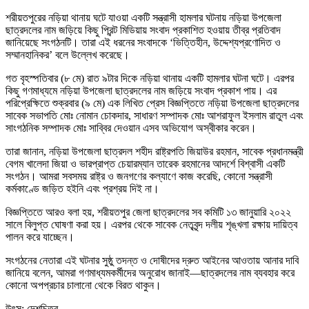
শরীয়তপুরের নড়িয়া থানায় ঘটে যাওয়া একটি সন্ত্রাসী হামলার ঘটনায় নড়িয়া উপজেলা
ছাত্রদলের নাম জড়িয়ে কিছু প্রিন্ট মিডিয়ায় সংবাদ প্রকাশিত হওয়ায় তীব্র প্রতিবাদ
জানিয়েছে সংগঠনটি। তারা এই ধরনের সংবাদকে ‘ভিত্তিহীন, উদ্দেশ্যপ্রণোদিত ও
সম্মানহানিকর’ বলে উল্লেখ করেছে।
গত বৃহস্পতিবার (৮ মে) রাত ৯টার দিকে নড়িয়া থানায় একটি হামলার ঘটনা ঘটে। এরপর
কিছু গণমাধ্যমে নড়িয়া উপজেলা ছাত্রদলের নাম জড়িয়ে সংবাদ প্রকাশ পায়। এর
পরিপ্রেক্ষিতে শুক্রবার (৯ মে) এক লিখিত প্রেস বিজ্ঞপ্তিতে নড়িয়া উপজেলা ছাত্রদলের
সাবেক সভাপতি মোঃ নোমান চোকদার, সাধারণ সম্পাদক মোঃ আশরাফুল ইসলাম রাতুল এবং
সাংগঠনিক সম্পাদক মোঃ সাব্বির দেওয়ান এসব অভিযোগ অস্বীকার করেন।
তারা জানান, নড়িয়া উপজেলা ছাত্রদল শহীদ রাষ্ট্রপতি জিয়াউর রহমান, সাবেক প্রধানমন্ত্রী
বেগম খালেদা জিয়া ও ভারপ্রাপ্ত চেয়ারম্যান তারেক রহমানের আদর্শে বিশ্বাসী একটি
সংগঠন। আমরা সবসময় রাষ্ট্র ও জনগণের কল্যাণে কাজ করেছি, কোনো সন্ত্রাসী
কর্মকাণ্ডে জড়িত হইনি এবং প্রশ্রয় দিই না।
বিজ্ঞপ্তিতে আরও বলা হয়, শরীয়তপুর জেলা ছাত্রদলের সব কমিটি ১৩ জানুয়ারি ২০২২
সালে বিলুপ্ত ঘোষণা করা হয়। এরপর থেকে সাবেক নেতৃবৃন্দ দলীয় শৃঙ্খলা রক্ষায় দায়িত্ব
পালন করে যাচ্ছেন।
সংগঠনের নেতারা এই ঘটনার সুষ্ঠু তদন্ত ও দোষীদের দ্রুত আইনের আওতায় আনার দাবি
জানিয়ে বলেন, আমরা গণমাধ্যমকর্মীদের অনুরোধ জানাই—ছাত্রদলের নাম ব্যবহার করে
কোনো অপপ্রচার চালানো থেকে বিরত থাকুন।
উৎস: দেশচিত্র