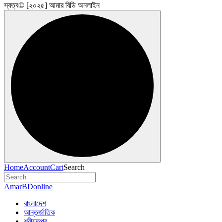
স্বত্ব© [২০২৫] আমার বিডি অনলাইন
Home
Account
Cart
Search
AmarBDonline
বাংলাদেশ
আন্তর্জাতিক
শরীয়তপুর