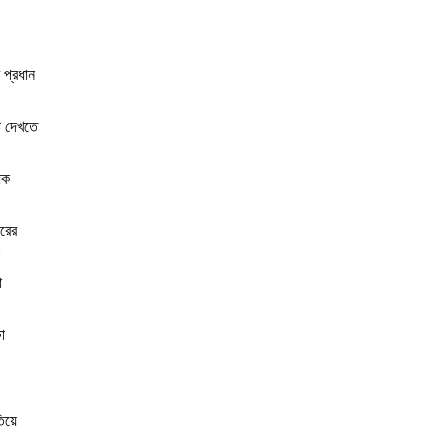
র প্রধান
তা দেখতে
িক
ারের
।
া
া
তিয়ে