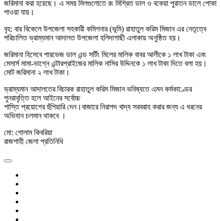
জরিমানা করা হয়েছে। এ সময় মিলগুলোতে রং মিশ্রিত ডাল ও বকেয়া পুরাতন ডালে পোকা
পাওয়া যায়।
বৃহ: বার বিকেলে উপজেলা সহকারী কমিশনার (ভূমি) রাহাতুল করিম মিজান এর নেতৃত্বে
পরিচালিত ভ্রাম্যমান আদালত উপজেলা হলিদাগাছী এলাকায় অনুষ্ঠিত হয়।
জরিমানা হিসেবে পারভেজ ডাল এন্ড সর্টিং মিলের মালিক বাবর আলীকে ১ লাখ টাকা এবং
মেসার্স মামা-ভাগ্নে এন্টারপ্রাইজের মালিক নাসির উদ্দিনকে ১ লাখ টাকা দিতে বলা হয়।
মোট জরিমানা ২ লাখ টাকা।
ভ্রাম্যমান আদালতের বিচারক রাহাতুল করিম মিজান ভবিষ্যতে এমন কর্মকাণ্ডের
পুনরাবৃত্তি হলে আইনের সর্বোচ্চ
শাস্তি প্রয়োগের হুঁশিয়ারি দেন।বাজারে নিরাপদ খাদ্য সরবরাহ করার জন্য এ ধরনের
অভিযান চলমান থাকবে ।
মো: গোলাম কিবরিয়া
রাজশাহী জেলা প্রতিনিধি