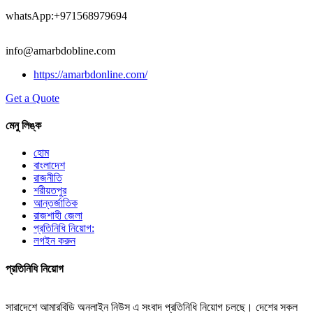
whatsApp:+971568979694
info@amarbdobline.com
https://amarbdonline.com/
Get a Quote
মেনু লিঙ্ক
হোম
বাংলাদেশ
রাজনীতি
শরীয়তপুর
আন্তর্জাতিক
রাজশাহী জেলা
প্রতিনিধি নিয়োগ:
লগইন করুন
প্রতিনিধি নিয়োগ
সারাদেশে আমারবিডি অনলাইন নিউস এ সংবাদ প্রতিনিধি নিয়োগ চলছে। দেশের সকল