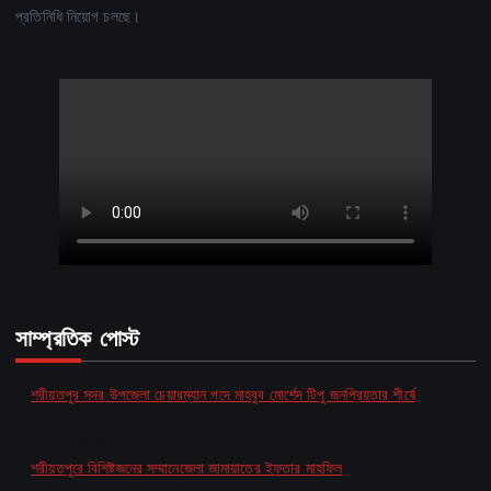
প্রতিনিধি নিয়োগ চলছে।
সাম্প্রতিক পোস্ট
শরীয়তপুর সদর উপজেলা চেয়ারম্যান পদে মাহবুব মোর্শেদ টিপু জনপ্রিয়তার শীর্ষে
by MD Baten Ahmed Shariatpur Correspondent
March 5, 2026
শরীয়তপুরে বিশিষ্টজনের সম্মানেজেলা জামায়াতের ইফতার মাহফিল