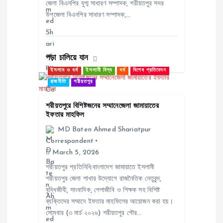
জেলা বিএনপির যুগ্ম সাধারণ সম্পাদক, শরীয়তপুর সদর
o
উপজেলা বিএনপির সাধারণ সম্পাদক,…
n
পড়া চালিয়ে যান
ইসলাম ও ধর্ম
ইসলামী বিশ্ব
ধর্ম
বিশেষ প্রতিবেদন
রাজনীতি
শরীয়তপুর
শরীয়তপুরে বিশিষ্টজনের সম্মানেজেলা জামায়াতের
ইফতার মাহফিল
MD Baten Ahmed Shariatpur
Correspondent
March 5, 2026
শরীয়তপুর প্রতিনিধি:বাংলাদেশ জামায়াতে ইসলামী
শরীয়তপুর জেলা শাখার উদ্যোগে রাজনৈতিক নেতৃবৃন্দ,
বুদ্ধিজীবী, সাংবাদিক, পেশাজীবি ও শিক্ষক সহ বিশিষ্ট
ব্যক্তিদের সম্মানে ইফতার মাহফিলের আয়োজন করা হয়।
সোমবার (৩ মার্চ ২০২৬) শরীয়তপুর পৌর…