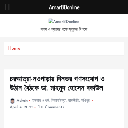
AmarBDonline
S
k
সত্য ও ন্যায়ের পক্ষে জুলুমের বিপক্ষে
i
p
t
Home
o
c
o
n
t
চরআত্রা-নওপাড়ায় দিনভর গণসংযোগ ও
e
উঠান বৈঠকে ডা. মাহমুদ হোসেন বকাউল
n
t
Admin
ইসলাম ও ধর্ম
,
বিজ্ঞানচিন্তা
,
রাজনীতি
,
সখিপুর
April 4, 2025
0 Comments