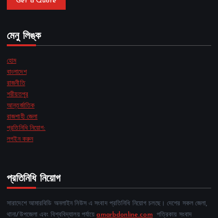
Get a Quote
মেনু লিঙ্ক
হোম
বাংলাদেশ
রাজনীতি
শরীয়তপুর
আন্তর্জাতিক
রাজশাহী জেলা
প্রতিনিধি নিয়োগ:
লগইন করুন
প্রতিনিধি নিয়োগ
সারাদেশে আমারবিডি অনলাইন নিউস এ সংবাদ প্রতিনিধি নিয়োগ চলছে। দেশের সকল জেলা,
থানা/উপজেলা এবং বিশ্ববিদ্যালয় পর্যায়ে
amarbdonline.com
পত্রিকায় সংবাদ