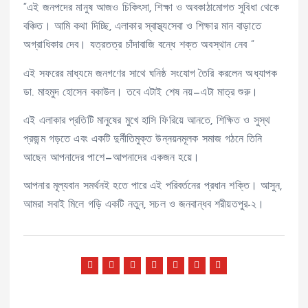
“এই জনপদের মানুষ আজও চিকিৎসা, শিক্ষা ও অবকাঠামোগত সুবিধা থেকে
বঞ্চিত। আমি কথা দিচ্ছি, এলাকার স্বাস্থ্যসেবা ও শিক্ষার মান বাড়াতে
অগ্রাধিকার দেব। যত্রতত্র চাঁদাবাজি বন্ধে শক্ত অবস্থান নেব ”
এই সফরের মাধ্যমে জনগণের সাথে ঘনিষ্ঠ সংযোগ তৈরি করলেন অধ্যাপক
ডা. মাহমুদ হোসেন বকাউল। তবে এটাই শেষ নয়—এটা মাত্র শুরু।
এই এলাকার প্রতিটি মানুষের মুখে হাসি ফিরিয়ে আনতে, শিক্ষিত ও সুস্থ
প্রজন্ম গড়তে এবং একটি দুর্নীতিমুক্ত উন্নয়নমূলক সমাজ গঠনে তিনি
আছেন আপনাদের পাশে—আপনাদের একজন হয়ে।
আপনার মূল্যবান সমর্থনই হতে পারে এই পরিবর্তনের প্রধান শক্তি। আসুন,
আমরা সবাই মিলে গড়ি একটি নতুন, সচল ও জনবান্ধব শরীয়তপুর-২।