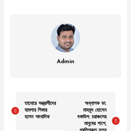
Admin
P
তানোরে সন্ত্রাসীদের
অধ্যাপক ডা.
o
হামলার শিকার
মাহমুদ হোসেন
হলেন সাংবাদিক
বকাউল: চরাঞ্চলের
মানুষের পাশে,
s
প্রতিশ্রুত নতুন