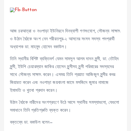
আজ চরআত্রা ও নওপাড়া ইউনিয়নে দিনব্যাপী গণসংযোগ, সৌজন্য সাক্ষাৎ
ও উঠান বৈঠকে অংশ নেন শরীয়তপুর-২ আসনের সংসদ সদস্য পদপ্রার্থী
অধ্যাপক ডা. মাহমুদ হোসেন বকাউল।
তিনি স্থানীয় বিশিষ্ট ব্যক্তিবর্গ যেমন সামসুল আলম দাদন মুন্সী, ডা. তৌহিদ
মুন্সী, ইউপি চেয়ারম্যান জাকির হোসেন মুন্সীসহ মুন্সী পরিবারের সদস্যদের
সাথে সৌজন্য সাক্ষাৎ করেন। এসময় তিনি প্রয়াত আজিজুল মুন্সীর কবর
জিয়ারত করেন এবং নওপাড়া জয়বাংলা জামে মসজিদে জুমার নামাজে
ইমামতি ও খুতবা প্রদান করেন।
উঠান বৈঠকে নারীদের অংশগ্রহণে উঠে আসে স্থানীয় সমস্যাগুলো, যেগুলো
সমাধানে তিনি প্রতিশ্রুতি ব্যক্ত করেন।
বক্তব্যে ডা. বকাউল বলেন—