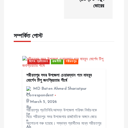
ভোরের
t
n
a
সম্পর্কিত পোস্ট
v
বিশেষ প্রতিবেদন
রাজনীতি
শরীয়তপুর
i
শরীয়তপুর সদর উপজেলা চেয়ারম্যান পদে মাহবুব
g
মোর্শেদ টিপু জনপ্রিয়তার শীর্ষে
MD Baten Ahmed Shariatpur
a
Correspondent
March 5, 2026
t
শরীয়তপুর প্রতিনিধি:আসন্ন উপজেলা পরিষদ নির্বাচনকে
ঘিরে শরীয়তপুর সদর উপজেলায় রাজনৈতিক অঙ্গনে জোর
i
আলোচনা শুরু হয়েছে। সম্ভাব্য প্রার্থীদের মধ্যে শরীয়তপুর