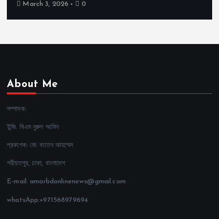
March 3, 2026
0
About Me
সম্পাদক:
ইন্জি. বিএম নুরুল আমিন
প্রকাশক: মো: বাতেন আহম্মেদ
শরীয়তপুর, ঢাকা, বাংলাদেশ
E-mail: amarbdonlinenews@gmail.com
whatsApp:+971568979694