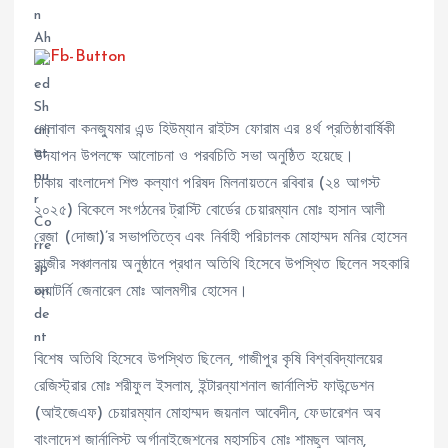
গ্লোবাল কনজ্যুমার এন্ড হিউম্যান রাইটস ফোরাম এর ৪র্থ প্রতিষ্ঠাবার্ষিকী
উদযাপন উপলক্ষে আলোচনা ও পরবচিতি সভা অনুষ্ঠিত হয়েছে।
ঢাকায় বাংলাদেশ শিশু কল্যাণ পরিষদ মিলনায়তনে রবিবার (২৪ আগস্ট
২০২৫) বিকেলে সংগঠনের ট্রাস্টি বোর্ডের চেয়ারম্যান মোঃ হাসান আলী
রেজা (দোজা)’র সভাপতিত্বে এবং নির্বাহী পরিচালক মোহাম্মদ মনির হোসেন
কাজীর সঞ্চালনায় অনুষ্ঠানে প্রধান অতিথি হিসেবে উপস্থিত ছিলেন সহকারি
অ্যাটর্নি জেনারেল মোঃ আলমগীর হোসেন।
বিশেষ অতিথি হিসেবে উপস্থিত ছিলেন, গাজীপুর কৃষি বিশ্ববিদ্যালয়ের
রেজিস্ট্রার মোঃ শরীফুল ইসলাম, ইন্টারন্যাশনাল জার্নালিস্ট ফাউন্ডেশন
(আইজেএফ) চেয়ারম্যান মোহাম্মদ জয়নাল আবেদীন, ফেডারেশন অব
বাংলাদেশ জার্নালিস্ট অর্গানাইজেশনের মহাসচিব মোঃ শামছুল আলম,