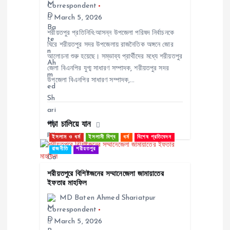
Correspondent
g
March 5, 2026
a
শরীয়তপুর প্রতিনিধি:আসন্ন উপজেলা পরিষদ নির্বাচনকে
ঘিরে শরীয়তপুর সদর উপজেলায় রাজনৈতিক অঙ্গনে জোর
আলোচনা শুরু হয়েছে। সম্ভাব্য প্রার্থীদের মধ্যে শরীয়তপুর
t
জেলা বিএনপির যুগ্ম সাধারণ সম্পাদক, শরীয়তপুর সদর
উপজেলা বিএনপির সাধারণ সম্পাদক,…
i
o
পড়া চালিয়ে যান
n
ইসলাম ও ধর্ম
ইসলামী বিশ্ব
ধর্ম
বিশেষ প্রতিবেদন
রাজনীতি
শরীয়তপুর
শরীয়তপুরে বিশিষ্টজনের সম্মানেজেলা জামায়াতের
ইফতার মাহফিল
MD Baten Ahmed Shariatpur
Correspondent
March 5, 2026