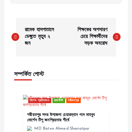
P
রামেক হাসপাতালে
শিক্ষকের অপসারণ
o
ডেঙ্গুতে মৃত্যু ২
চেয়ে শিক্ষার্থীদের
জন
সড়ক অবরোধ
s
t
সম্পর্কিত পোস্ট
n
a
বিশেষ প্রতিবেদন
রাজনীতি
শরীয়তপুর
v
শরীয়তপুর সদর উপজেলা চেয়ারম্যান পদে মাহবুব
মোর্শেদ টিপু জনপ্রিয়তার শীর্ষে
i
MD Baten Ahmed Shariatpur