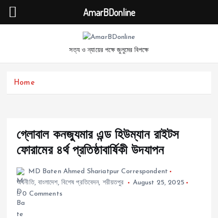
AmarBDonline
S
k
সত্য ও ন্যায়ের পক্ষে জুলুমের বিপক্ষে
i
p
t
Home
o
c
o
n
t
গ্লোবাল কনজ্যুমার এন্ড হিউম্যান রাইটস
e
ফোরামের ৪র্থ প্রতিষ্ঠাবার্ষিকী উদযাপন
n
t
MD Baten Ahmed Shariatpur Correspondent
অর্থনীতি
,
বাংলাদেশ
,
বিশেষ প্রতিবেদন
,
শরীয়তপুর
August 25, 2025
0 Comments