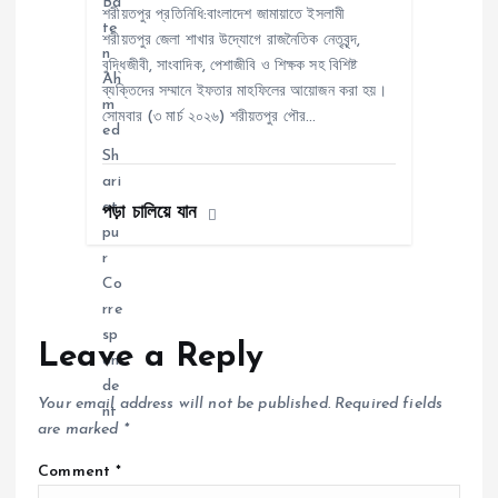
শরীয়তপুর প্রতিনিধি:বাংলাদেশ জামায়াতে ইসলামী
শরীয়তপুর জেলা শাখার উদ্যোগে রাজনৈতিক নেতৃবৃন্দ,
বুদ্ধিজীবী, সাংবাদিক, পেশাজীবি ও শিক্ষক সহ বিশিষ্ট
ব্যক্তিদের সম্মানে ইফতার মাহফিলের আয়োজন করা হয়।
সোমবার (৩ মার্চ ২০২৬) শরীয়তপুর পৌর…
পড়া চালিয়ে যান
Leave a Reply
Your email address will not be published.
Required fields
are marked
*
Comment
*