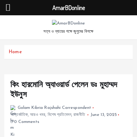
AmarBDonline
S
k
সত্য ও ন্যায়ের পক্ষে জুলুমের বিপক্ষে
i
p
t
Home
o
c
o
n
t
কিং হারমোনি অ্যাওয়ার্ড পেলেন ডঃ মুহাম্মদ
e
ইউনুস
n
t
Golam Kibria Rajshahi Correspondent
আন্তর্জাতিক
,
আরও খবর
,
বিশেষ প্রতিবেদন
,
রাজনীতি
June 13, 2025
0 Comments