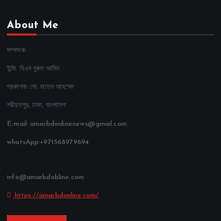
About Me
সম্পাদক:
ইন্জি. বিএম নুরুল আমিন
প্রকাশক: মো: বাতেন আহম্মেদ
শরীয়তপুর, ঢাকা, বাংলাদেশ
E-mail: amarbdonlinenews@gmail.com
whatsApp:+971568979694
info@amarbdobline.com
https://amarbdonline.com/