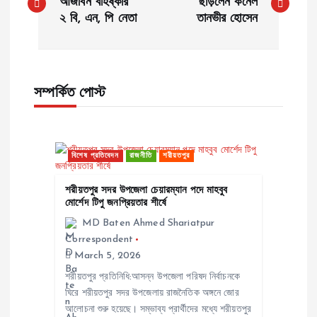
o
আজীবন বহিষ্কার
ছাড়লেন কর্নেল
২ বি, এন, পি নেতা
তানভীর হোসেন
s
t
সম্পর্কিত পোস্ট
n
a
বিশেষ প্রতিবেদন
রাজনীতি
শরীয়তপুর
v
শরীয়তপুর সদর উপজেলা চেয়ারম্যান পদে মাহবুব
মোর্শেদ টিপু জনপ্রিয়তার শীর্ষে
i
MD Baten Ahmed Shariatpur
Correspondent
g
March 5, 2026
a
শরীয়তপুর প্রতিনিধি:আসন্ন উপজেলা পরিষদ নির্বাচনকে
ঘিরে শরীয়তপুর সদর উপজেলায় রাজনৈতিক অঙ্গনে জোর
আলোচনা শুরু হয়েছে। সম্ভাব্য প্রার্থীদের মধ্যে শরীয়তপুর