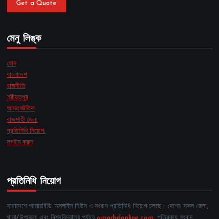
Get a Quote
মেনু লিঙ্ক
হোম
বাংলাদেশ
রাজনীতি
শরীয়তপুর
আন্তর্জাতিক
রাজশাহী জেলা
প্রতিনিধি নিয়োগ:
লগইন করুন
প্রতিনিধি নিয়োগ
সারাদেশে আমারবিডি অনলাইন নিউস এ সংবাদ প্রতিনিধি নিয়োগ চলছে। দেশের সকল জেলা,
থানা/উপজেলা এবং বিশ্ববিদ্যালয় পর্যায়ে
amarbdonline.com
পত্রিকায় সংবাদ