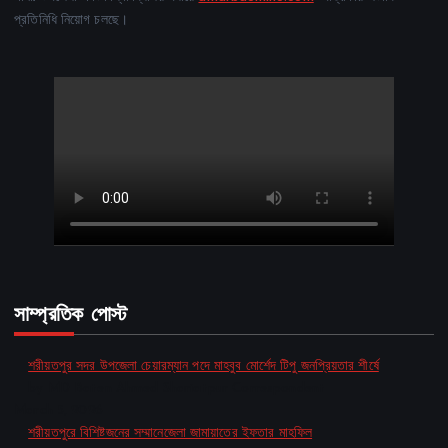
প্রতিনিধি নিয়োগ চলছে।
সাম্প্রতিক পোস্ট
শরীয়তপুর সদর উপজেলা চেয়ারম্যান পদে মাহবুব মোর্শেদ টিপু জনপ্রিয়তার শীর্ষে
by MD Baten Ahmed Shariatpur Correspondent
March 5, 2026
শরীয়তপুরে বিশিষ্টজনের সম্মানেজেলা জামায়াতের ইফতার মাহফিল