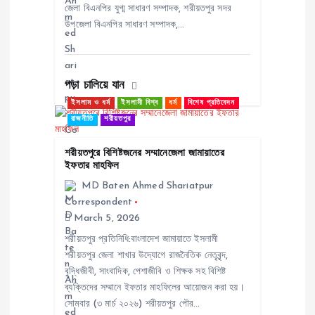
t
জেলা বিএনপির যুগ্ম সাধারণ সম্পাদক, শরীয়তপুর সদর
উপজেলা বিএনপির সাধারণ সম্পাদক,…
i
o
পড়া চালিয়ে যান
n
ইসলাম ও ধর্ম
ইসলামী বিশ্ব
ধর্ম
বিশেষ প্রতিবেদন
রাজনীতি
শরীয়তপুর
শরীয়তপুরে বিশিষ্টজনের সম্মানেজেলা জামায়াতের
ইফতার মাহফিল
MD Baten Ahmed Shariatpur
Correspondent
March 5, 2026
শরীয়তপুর প্রতিনিধি:বাংলাদেশ জামায়াতে ইসলামী
শরীয়তপুর জেলা শাখার উদ্যোগে রাজনৈতিক নেতৃবৃন্দ,
বুদ্ধিজীবী, সাংবাদিক, পেশাজীবি ও শিক্ষক সহ বিশিষ্ট
ব্যক্তিদের সম্মানে ইফতার মাহফিলের আয়োজন করা হয়।
সোমবার (৩ মার্চ ২০২৬) শরীয়তপুর পৌর…