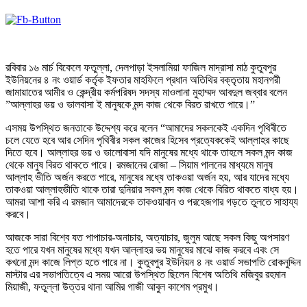
রবিবার ১৬ মার্চ বিকেলে ফতুল্লা, দেলপাড়া ইসলামিয়া ফাজিল মাদ্রাসা মাঠ কুতুবপুর
ইউনিয়নের ৪ নং ওয়ার্ড কর্তৃক ইফতার মাহফিলে প্রধান অতিথির বক্তৃতায় মহানগরী
জামায়াতের আমীর ও কেন্দ্রীয় কর্মপরিষদ সদস্য মাওলানা মুহাম্মদ আবদুল জব্বার বলেন
”আল্লাহর ভয় ও ভালবাসা ই মানুষকে মন্দ কাজ থেকে বিরত রাখতে পারে।”
এসময় উপস্থিত জনতাকে উদ্দেশ্য করে বলেন “আমাদের সকলকেই একদিন পৃথিবীতে
চলে যেতে হবে আর সেদিন পৃথিবীর সকল কাজের হিসেব প্রত্যেককেই আল্লাহর কাছে
দিতে হবে। আল্লাহর ভয় ও ভালোবাসা যদি মানুষের মধ্যে থাকে তাহলে সকল মন্দ কাজ
থেকে মানুষ বিরত থাকতে পারে। রমজানের রোজা – সিয়াম পালনের মাধ্যমে মানুষ
আল্লাহ ভীতি অর্জন করতে পারে, মানুষের মধ্যে তাকওয়া অর্জন হয়, আর যাদের মধ্যে
তাকওয়া আল্লাহভীতি থাকে তারা দুনিয়ার সকল মন্দ কাজ থেকে বিরিত থাকতে বাধ্য হয়।
আমরা আশা করি এ রমজান আমাদেরকে তাকওয়াবান ও পরহেজগার গড়তে তুলতে সাহায্য
করবে।
আজকে সারা বিশ্বে যত পাপাচার-অনাচার, অত্যাচার, জুলুম আছে সকল কিছু অপসারণ
হতে পারে যখন মানুষের মধ্যে যখন আল্লাহর ভয় মানুষের মাঝে কাজ করবে এবং সে
কখনো মন্দ কাজে লিপ্ত হতে পারে না। কুতুবপুর ইউনিয়ন ৪ নং ওয়ার্ড সভাপতি রোকনুদ্দিন
মাস্টার এর সভাপতিত্বে এ সময় আরো উপস্থিত ছিলেন বিশেষ অতিথি মজিবুর রহমান
মিয়াজী, ফতুল্লা উত্তর থানা আমির গাজী আবুল কাশেম প্রমুখ।