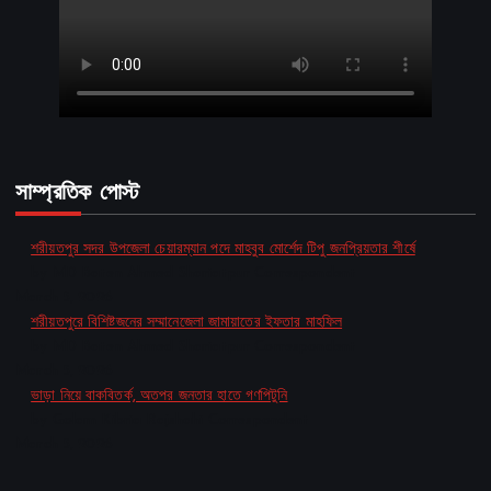
সাম্প্রতিক পোস্ট
শরীয়তপুর সদর উপজেলা চেয়ারম্যান পদে মাহবুব মোর্শেদ টিপু জনপ্রিয়তার শীর্ষে
by MD Baten Ahmed Shariatpur Correspondent
March 5, 2026
শরীয়তপুরে বিশিষ্টজনের সম্মানেজেলা জামায়াতের ইফতার মাহফিল
by MD Baten Ahmed Shariatpur Correspondent
March 5, 2026
ভাড়া নিয়ে বাকবিতর্ক, অতপর জনতার হাতে গণপিটুনি
by Golam Kibria Rajshahi Correspondent
March 5, 2026