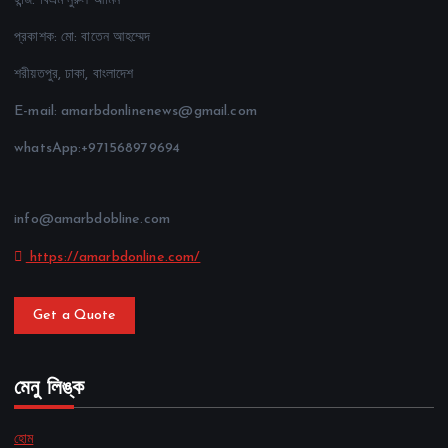
ইন্জি. বিএম নুরুল আমিন
প্রকাশক: মো: বাতেন আহম্মেদ
শরীয়তপুর, ঢাকা, বাংলাদেশ
E-mail: amarbdonlinenews@gmail.com
whatsApp:+971568979694
info@amarbdobline.com
https://amarbdonline.com/
Get a Quote
মেনু লিঙ্ক
হোম