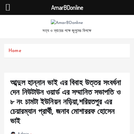
AmarBDonline
S
k
সত্য ও ন্যায়ের পক্ষে জুলুমের বিপক্ষে
i
p
t
Home
o
c
o
n
t
আব্দুল হান্নান ভাই এর বিবাহ উত্তর সংবর্ধনা
e
দেন নিউটাউন ওয়ার্ড এর সম্মানিত সভাপতি ও
n
t
৮ নং চামটা ইউনিয়ন নড়িয়া,শরিয়তপুর এর
চেয়ারম্যান প্রার্থী, জনাব মোশাররফ হোসেন
ভাই