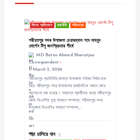
v
i
বিশেষ প্রতিবেদন
রাজনীতি
শরীয়তপুর
g
শরীয়তপুর সদর উপজেলা চেয়ারম্যান পদে মাহবুব
মোর্শেদ টিপু জনপ্রিয়তার শীর্ষে
a
MD Baten Ahmed Shariatpur
Correspondent
t
March 5, 2026
শরীয়তপুর প্রতিনিধি:আসন্ন উপজেলা পরিষদ নির্বাচনকে
i
ঘিরে শরীয়তপুর সদর উপজেলায় রাজনৈতিক অঙ্গনে জোর
আলোচনা শুরু হয়েছে। সম্ভাব্য প্রার্থীদের মধ্যে শরীয়তপুর
o
জেলা বিএনপির যুগ্ম সাধারণ সম্পাদক, শরীয়তপুর সদর
উপজেলা বিএনপির সাধারণ সম্পাদক,…
n
পড়া চালিয়ে যান