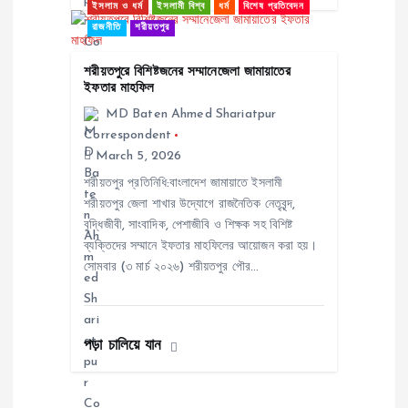
ইসলাম ও ধর্ম
ইসলামী বিশ্ব
ধর্ম
বিশেষ প্রতিবেদন
রাজনীতি
শরীয়তপুর
শরীয়তপুরে বিশিষ্টজনের সম্মানেজেলা জামায়াতের
ইফতার মাহফিল
MD Baten Ahmed Shariatpur
Correspondent
March 5, 2026
শরীয়তপুর প্রতিনিধি:বাংলাদেশ জামায়াতে ইসলামী
শরীয়তপুর জেলা শাখার উদ্যোগে রাজনৈতিক নেতৃবৃন্দ,
বুদ্ধিজীবী, সাংবাদিক, পেশাজীবি ও শিক্ষক সহ বিশিষ্ট
ব্যক্তিদের সম্মানে ইফতার মাহফিলের আয়োজন করা হয়।
সোমবার (৩ মার্চ ২০২৬) শরীয়তপুর পৌর…
পড়া চালিয়ে যান