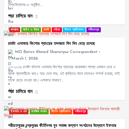
বিশ্ববিদ্যালয়-এ অনুষ্ঠিত…
পড়া চালিয়ে যান
অপরাধ
আইন ও বিচার
চামটা
নড়িয়া
বিশেষ প্রতিবেদন
শরীয়তপুর
চামটা এলাকায় কিশোর গ্যাংয়ের তৎপরতা দিন দিন বেড়ে চলেছে
MD Baten Ahmed Shariatpur Correspondent
March 1, 2026
১:৩:২০২৬ চামটা বটতলা এলাকায় কিশোর গ্যাংয়ের কয়েকজন সদস্য একজন চোর ও
মাদক ব্যবসায়ীকে ধরে। পরে দেখা যায়, ওই ব্যক্তির সাথে তাদেরও সম্পর্ক রয়েছে, তাই
তাকে ছেড়ে দেওয়া হয়। এলাকার সাধারণ…
পড়া চালিয়ে যান
ইসলাম ও ধর্ম
নাগরিক সংবাদ
বিশেষ প্রতিবেদন
শরীয়তপুর
শরীয়তপুরের চন্দ্রপুরের কীর্তিনগর যুব সমাজ কল্যাণ সংগঠনের উদ্যোগে ইফতার