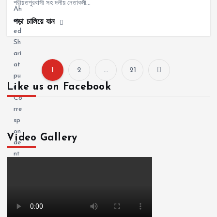
শরীয়তপুরবাসী সহ দলীয় নেতাকর্মী…
পড়া চালিয়ে যান
1
2
…
21
P
Like us on Facebook
o
s
Video Gallery
t
s
p