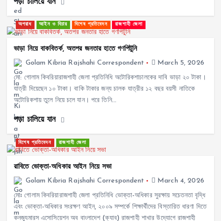
পড়া চালিয়ে যান
অপরাধ
আইন ও বিচার
বিশেষ প্রতিবেদন
রাজশাহী জেলা
ভাড়া নিয়ে বাকবিতর্ক, অতপর জনতার হাতে গণপিটুনি
Golam Kibria Rajshahi Correspondent
March 5, 2026
মো: গোলাম কিবরিয়ারাজশাহী জেলা প্রতিনিধি অটোরিকশাচালকের দাবি ভাড়া ২০ টাকা।
যাত্রী দিয়েছেন ১০ টাকা। বাকি টাকার জন্য চালক যাত্রীর ১২ বছর বয়সী নাতিকে
অটোরিকশায় তুলে নিয়ে চলে যান। পরে তিনি…
পড়া চালিয়ে যান
বিশেষ প্রতিবেদন
রাজশাহী জেলা
রাবিতে ভোক্তা-অধিকার আইন নিয়ে সভা
Golam Kibria Rajshahi Correspondent
March 4, 2026
মোঃ গোলাম কিবরিয়ারাজশাহী জেলা প্রতিনিধি ভোক্তা-অধিকার সুরক্ষায় সচেতনতা বৃদ্ধি
এবং ভোক্তা-অধিকার সংরক্ষণ আইন, ২০০৯ সম্পর্কে শিক্ষার্থীদের বিস্তারিত ধারণা দিতে
কনজ্যুমারস এসোসিয়েশন অব বাংলাদেশ (ক্যাব) রাজশাহী শাখার উদ্যোগে রাজশাহী