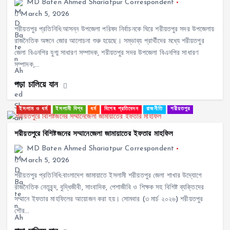
MD Baten Ahmed Shariatpur Correspondent
March 5, 2026
শরীয়তপুর প্রতিনিধি:আসন্ন উপজেলা পরিষদ নির্বাচনকে ঘিরে শরীয়তপুর সদর উপজেলায়
রাজনৈতিক অঙ্গনে জোর আলোচনা শুরু হয়েছে। সম্ভাব্য প্রার্থীদের মধ্যে শরীয়তপুর
জেলা বিএনপির যুগ্ম সাধারণ সম্পাদক, শরীয়তপুর সদর উপজেলা বিএনপির সাধারণ
সম্পাদক,…
পড়া চালিয়ে যান
ইসলাম ও ধর্ম
ইসলামী বিশ্ব
ধর্ম
বিশেষ প্রতিবেদন
রাজনীতি
শরীয়তপুর
শরীয়তপুরে বিশিষ্টজনের সম্মানেজেলা জামায়াতের ইফতার মাহফিল
MD Baten Ahmed Shariatpur Correspondent
March 5, 2026
শরীয়তপুর প্রতিনিধি:বাংলাদেশ জামায়াতে ইসলামী শরীয়তপুর জেলা শাখার উদ্যোগে
রাজনৈতিক নেতৃবৃন্দ, বুদ্ধিজীবী, সাংবাদিক, পেশাজীবি ও শিক্ষক সহ বিশিষ্ট ব্যক্তিদের
সম্মানে ইফতার মাহফিলের আয়োজন করা হয়। সোমবার (৩ মার্চ ২০২৬) শরীয়তপুর
পৌর…