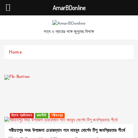
AmarBDonline
S
k
সত্য ও ন্যায়ের পক্ষে জুলুমের বিপক্ষে
i
p
t
Home
o
c
o
n
t
e
n
t
বিশেষ প্রতিবেদন
রাজনীতি
শরীয়তপুর
শরীয়তপুর সদর উপজেলা চেয়ারম্যান পদে মাহবুব মোর্শেদ টিপু জনপ্রিয়তার শীর্ষে