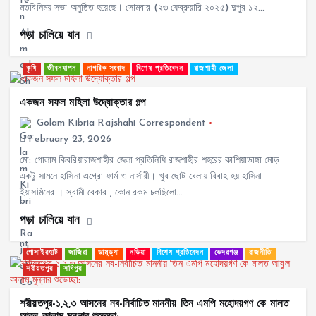
মতবিনিময় সভা অনুষ্ঠিত হয়েছে। সোমবার (২৩ ফেব্রুয়ারি ২০২৫) দুপুর ১২…
পড়া চালিয়ে যান
কৃষি
জীবনযাপন
নাগরিক সংবাদ
বিশেষ প্রতিবেদন
রাজশাহী জেলা
একজন সফল মহিলা উদ্যোক্তার গল্প
Golam Kibria Rajshahi Correspondent
February 23, 2026
মো: গোলাম কিবরিয়ারাজশাহীর জেলা প্রতিনিধি রাজশাহীর শহরের কাশিয়াডাঙ্গা মোড়
একটু সামনে হাসিনা এগ্রো ফার্ম ও নার্সারী। খুব ছোট বেলায় বিবাহ হয় হাসিনা
ইয়াসমিনের । স্বামী বেকার , কোন রকম চলছিলো…
পড়া চালিয়ে যান
গোসাইরহাট
জাজিরা
ডামুড্যা
নড়িয়া
বিশেষ প্রতিবেদন
ভেদরগঞ্জ
রাজনীতি
শরীয়তপুর
সখিপুর
শরীয়তপুর-১,২,৩ আসনের নব-নির্বাচিত মাননীয় তিন এমপি মহোদয়গণ কে মালত