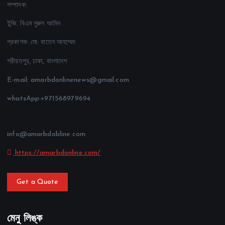
সম্পাদক:
ইন্জি. বিএম নুরুল আমিন
প্রকাশক: মো: বাতেন আহম্মেদ
শরীয়তপুর, ঢাকা, বাংলাদেশ
E-mail: amarbdonlinenews@gmail.com
whatsApp:+971568979694
info@amarbdobline.com
https://amarbdonline.com/
Get a Quote
মেনু লিঙ্ক