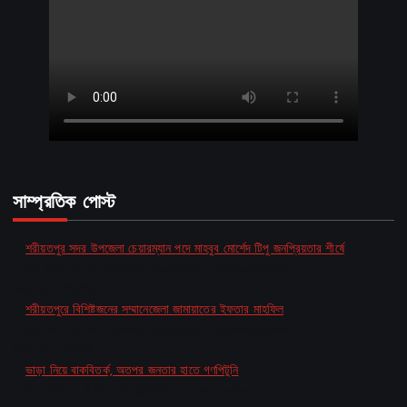
সাম্প্রতিক পোস্ট
শরীয়তপুর সদর উপজেলা চেয়ারম্যান পদে মাহবুব মোর্শেদ টিপু জনপ্রিয়তার শীর্ষে
by MD Baten Ahmed Shariatpur Correspondent
March 5, 2026
শরীয়তপুরে বিশিষ্টজনের সম্মানেজেলা জামায়াতের ইফতার মাহফিল
by MD Baten Ahmed Shariatpur Correspondent
March 5, 2026
ভাড়া নিয়ে বাকবিতর্ক, অতপর জনতার হাতে গণপিটুনি
by Golam Kibria Rajshahi Correspondent