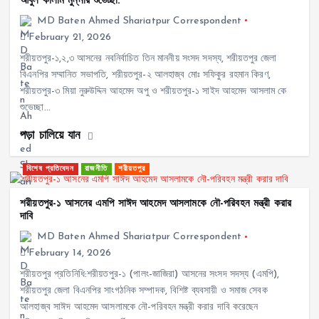
আবুল কালাম মুন্নার শুভেচ্ছা:
MD Baten Ahmed Shariatpur Correspondent
February 21, 2026
শরীয়তপুর-১,২,৩ আসনের নবনির্বাচিত তিন মাননীয় সংসদ সদস্য, শরীয়তপুর জেলা
বিএনপির সম্মানিত সভাপতি, শরীয়তপুর-২ আলহাজ্ব মোঃ সফিকুর রহমান কিরণ,
শরীয়তপুর-৩ মিয়া নুরুউদ্দিন আহমেদ অপু ও শরীয়তপুর-১ সাইদ আহমেদ আসলাম কে
শুভেচ্ছা…
পড়া চালিয়ে যান
বিশেষ প্রতিবেদন
রাজনীতি
শরীয়তপুর
শরীয়তপুর-১ আসনের এমপি সাঈদ আহমেদ আসলামকে নৌ-পরিবহন মন্ত্রী করার
দাবি
MD Baten Ahmed Shariatpur Correspondent
February 14, 2026
শরীয়তপুর প্রতিনিধি:শরীয়তপুর-১ (পালং-জাজিরা) আসনের সংসদ সদস্য (এমপি),
শরীয়তপুর জেলা বিএনপির সাংগঠনিক সম্পাদক, বিশিষ্ট ব্যবসায়ী ও সমাজ সেবক
আলহাজ্ব সাঈদ আহমেদ আসলামকে নৌ-পরিবহন মন্ত্রী করার দাবি করেছেন