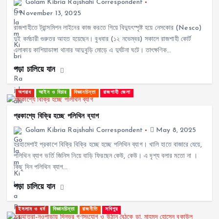
Golam Kibria Rajshahi Correspondent
November 13, 2025
রাজশাহীতে ট্রান্সমিশন লাইনের কাজ করতে গিয়ে বিদ্যুৎস্পৃষ্ট হয়ে নেসকোর (Nesco)
দুই কর্মচারী গুরুতর আহত হয়েছেন। বুধবার (১২ নভেম্বর) সকালে রাজশাহী কোর্ট
এলাকায় কাশিয়াডাঙ্গা থানার আদুবুড়ি মোড়ে এ দুর্ঘটনা ঘটে। তাৎক্ষণিক…
পড়া চালিয়ে যান
অপরাধ
আইন ও বিচার
বিজ্ঞানচিন্তা
রাজশাহী জেলা
প্রকাশ্যে বিক্রি হচ্ছে পলিথিন ব্যাগ
Golam Kibria Rajshahi Correspondent
May 8, 2025
হরহামেশাই প্রকাশে বিক্রি বিক্রি হচ্ছে হচ্ছে পলিথিন ব্যাগ। খালি হাতে বাজারে যেয়ে,
পলিথিন ব্যাগ ভর্তি জিনিস নিয়ে বাড়ি ফিরছেন কেউ, কেউ। এ দৃশ্য বলার মতো না ।
কিছু দিন পলিথিন ব্যাগ…
পড়া চালিয়ে যান
ইসলাম ও ধর্ম
বিজ্ঞানচিন্তা
রাজনীতি
সখিপুর