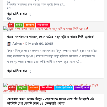
উপদেষ্টার চারদিনের চীন সফরের আজ তৃতীয় দিনে দুই…
পড়া চালিয়ে যান
কৃষি
জাতীয়
বাংলাদেশ
বিজ্ঞানচিন্তা
বাড়ছে বাংলাদেশের আয়তন, জেগে ওঠেছে নতুন ভূমি ও হাজার কিমি ডুবোচর!
Admin
March 20, 2025
বিশ্ব বাণিজ্যের প্রধান জলপথ বঙ্গোপসাগরের বিপুল সম্পদের মতোই ক্রমশ প্রসারিত
হচ্ছে বাংলাদেশের ভূখণ্ড। দক্ষিণাঞ্চলে নতুন নতুন দ্বীপের আবির্ভাব এ সম্ভাবনাকে
আরও দৃঢ় করছে। প্রায় ৯০০ বর্গকিলোমিটার এলাকা জুড়ে জেগে ওঠা…
পড়া চালিয়ে যান
জাতীয়
প্রযুক্তি
বাংলাদেশ
বিজ্ঞানচিন্তা
বিশেষ প্রতিবেদন
রাজশাহী জেলা
‘কেনাকাটা করুন উপহার জিতুন’- শ্লোগানকে সামনে রেখে পাঁচ দিনব্যাপী এই
আইসিটি মেগা মেলাটি চলবে ১৫ ফেব্রুয়ারি পর্যন্ত