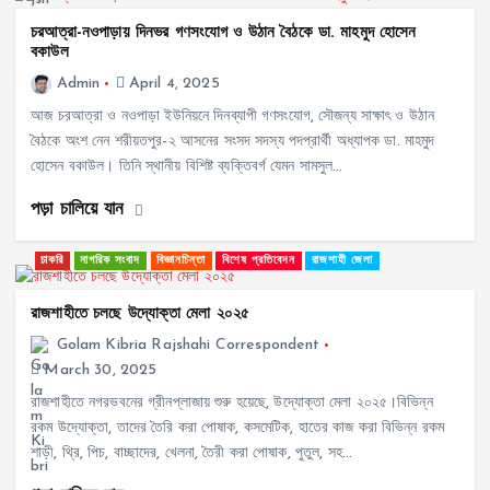
চরআত্রা-নওপাড়ায় দিনভর গণসংযোগ ও উঠান বৈঠকে ডা. মাহমুদ হোসেন
বকাউল
Admin
April 4, 2025
আজ চরআত্রা ও নওপাড়া ইউনিয়নে দিনব্যাপী গণসংযোগ, সৌজন্য সাক্ষাৎ ও উঠান
বৈঠকে অংশ নেন শরীয়তপুর-২ আসনের সংসদ সদস্য পদপ্রার্থী অধ্যাপক ডা. মাহমুদ
হোসেন বকাউল। তিনি স্থানীয় বিশিষ্ট ব্যক্তিবর্গ যেমন সামসুল…
পড়া চালিয়ে যান
চাকরি
নাগরিক সংবাদ
বিজ্ঞানচিন্তা
বিশেষ প্রতিবেদন
রাজশাহী জেলা
রাজশাহীতে চলছে উদ্যোক্তা মেলা ২০২৫
Golam Kibria Rajshahi Correspondent
March 30, 2025
রাজশাহীতে নগরভবনের গ্রীনপ্লাজায় শুরু হয়েছে, উদ্যোক্তা মেলা ২০২৫।বিভিন্ন
রকম উদ্যোক্তা, তাদের তৈরি করা পোষাক, কসমেটিক, হাতের কাজ করা বিভিন্ন রকম
শাড়ী, থ্রি, পিচ, বাচ্ছাদের, খেলনা, তৈরী করা পোষাক, পুতুল, সহ…