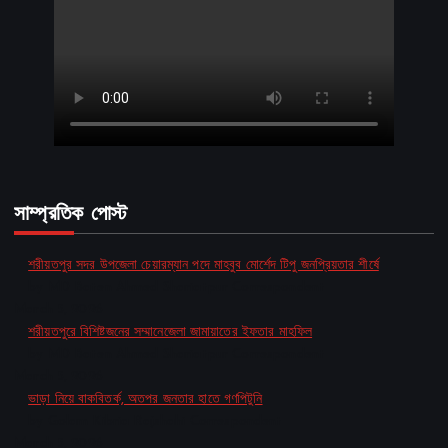
সাম্প্রতিক পোস্ট
শরীয়তপুর সদর উপজেলা চেয়ারম্যান পদে মাহবুব মোর্শেদ টিপু জনপ্রিয়তার শীর্ষে
by MD Baten Ahmed Shariatpur Correspondent
March 5, 2026
শরীয়তপুরে বিশিষ্টজনের সম্মানেজেলা জামায়াতের ইফতার মাহফিল
by MD Baten Ahmed Shariatpur Correspondent
March 5, 2026
ভাড়া নিয়ে বাকবিতর্ক, অতপর জনতার হাতে গণপিটুনি
by Golam Kibria Rajshahi Correspondent
March 5, 2026