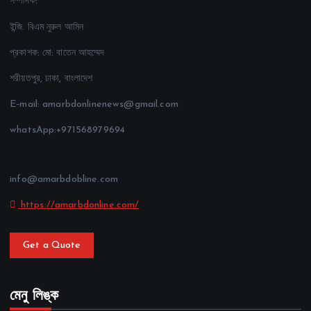
সম্পাদক:
ইন্জি. বিএম নুরুল আমিন
প্রকাশক: মো: বাতেন আহম্মেদ
শরীয়তপুর, ঢাকা, বাংলাদেশ
E-mail: amarbdonlinenews@gmail.com
whatsApp:+971568979694
info@amarbdobline.com
https://amarbdonline.com/
Get a Quote
মেনু লিঙ্ক