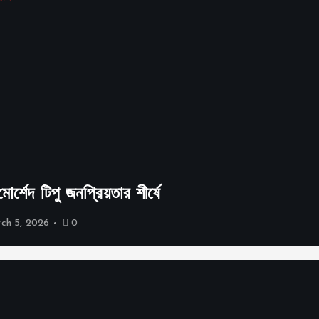
s
p
a
g
i
্শেদ টিপু জনপ্রিয়তার শীর্ষে
n
ch 5, 2026
0
a
t