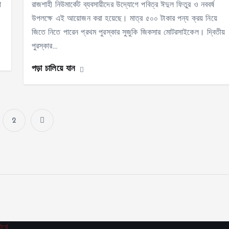
া
রাজশাহী নিউমার্কেট ব্যবসায়ীদের উদ্যোগে পবিত্র ঈদুল ফিতুর ও নববর্ষ
ে
উপলক্ষে এই আয়োজন করা হয়েছে। মাত্র ৫০০ টাকার পন্য ক্রয় নিয়ে
জিতে নিতে পারেন প্রথম পুরস্কার সুজুকি জিকসার মোটরসাইকেল। দ্বিতীয়
পুরস্কার…
পড়া চালিয়ে যান
2
P
o
s
t