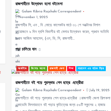
রাজশাহীতে উদ্বোধন হলো বইমেলা
Golam Kibria Rajshahi Correspondent
November 1, 2025
রাজশাহীর সি, এন , বি .মোড়ে কালেকটর মাঠে ৩১ শে অক্টোবর বিশাল
ে
আয়োজনে ৯ দিন ব্যপি বিভাগীয় বই মেলার উদ্বোধন করেন, প্রধান অতিথি
জনাব আজিম আহমেদ, (এন, ডি, সি, রাজশাহী…
পড়া চালিয়ে যান
আর্কাইভ
কিশোর আলো
রাজশাহী জেলা
শিক্ষা
সারাদেশ এর পাঠক প্রিয়
রাজশাহীতে বই পড়ে পুরস্কার পেল ছাত্র -ছাত্রীরা
Golam Kibria Rajshahi Correspondent
July 19, 2025
রাজশাহীতে বই পড়ে পুরস্কার পেল ছাত্র-ছাত্রীরা ।রাজশাহী জেলা শিল্পকলা
একাডেমি মিলনায়তনে বই পড়ায় কৃতিত্বের জন্য ৫৬টি স্কুলের ২ হাজার