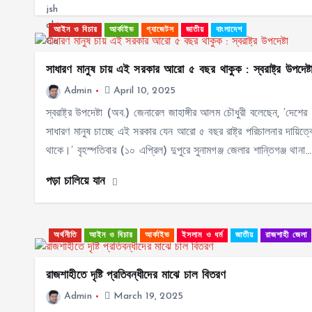
আইন ও বিচার
আর্কাইভ
গ্যাজেটস
জাতীয়
বাংলাদেশ
সাধারণ মানুষ চায় এই সরকার আরো ৫ বছর থাকুক : স্বরাষ্ট্র উপদেষ্ট
Admin
April 10, 2025
স্বরাষ্ট্র উপদেষ্টা (অব.) জেনারেল জাহাঙ্গীর আলম চৌধুরী বলেছেন, ‘দেশের
সাধারণ মানুষ চাচ্ছে এই সরকার যেন আরো ৫ বছর রাষ্ট্র পরিচালনার দায়িত্ব
থাকে।’ বৃহস্পতিবার (১০ এপ্রিল) দুপুরে সুনামগঞ্জ জেলার শান্তিগঞ্জ থানা…
পড়া চালিয়ে যান
অর্থনীতি
আইন ও বিচার
আর্কাইভ
ইসলাম ও ধর্ম
জাতীয়
রাজশাহী জেলা
রাজশাহীতে দৃষ্টি প্রতিবন্ধীদের মাঝে চাল বিতরণ
Admin
March 19, 2025