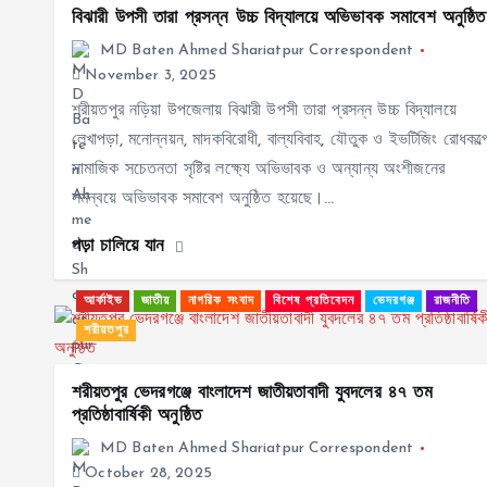
বিঝারী উপসী তারা প্রসন্ন উচ্চ বিদ্যালয়ে অভিভাবক সমাবেশ অনুষ্ঠিত
MD Baten Ahmed Shariatpur Correspondent
November 3, 2025
শরীয়তপুর নড়িয়া উপজেলায় বিঝারী উপসী তারা প্রসন্ন উচ্চ বিদ্যালয়ে
লেখাপড়া, মনোন্নয়ন, মাদকবিরোধী, বাল্যবিবাহ, যৌতুক ও ইভটিজিং রোধকল্প
সামাজিক সচেতনতা সৃষ্টির লক্ষ্যে অভিভাবক ও অন্যান্য অংশীজনের
সমন্বয়ে অভিভাবক সমাবেশ অনুষ্ঠিত হয়েছে।…
পড়া চালিয়ে যান
আর্কাইভ
জাতীয়
নাগরিক সংবাদ
বিশেষ প্রতিবেদন
ভেদরগঞ্জ
রাজনীতি
শরীয়তপুর
শরীয়তপুর ভেদরগঞ্জে বাংলাদেশ জাতীয়তাবাদী যুবদলের ৪৭ তম
প্রতিষ্ঠাবার্ষিকী অনুষ্ঠিত
MD Baten Ahmed Shariatpur Correspondent
October 28, 2025