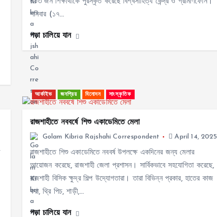
৩০৩ জন শিক্ষার্থীকে পুরস্কৃত করেছে বিশ্বসাহিত্য কেন্দ্র ও গ্রামীণফোন।
শনিবার (১৭…
পড়া চালিয়ে যান
আর্কাইভ
জনপ্রিয়
বিনোদন
সাংস্কৃতিক
রাজশাহীতে নববর্ষে শিশু একাডেমিতে মেলা
Golam Kibria Rajshahi Correspondent
April 14, 202
ে
রাজশাহীতে শিশু একাডেমিতে নববর্ষ উপলক্ষে একদিনের জন্য মেলার
আয়োজন করেছে, রাজশাহী জেলা প্রশাসন। সার্বিকভাবে সহযোগিতা করেছে,
রাজশাহী বিসিক ক্ষুদ্র শিল্প উদ্যোগতারা। তারা বিভিন্ন প্রকার, হাতের কাজ
করা, থ্রি পিচ, শাড়ী,…
পড়া চালিয়ে যান